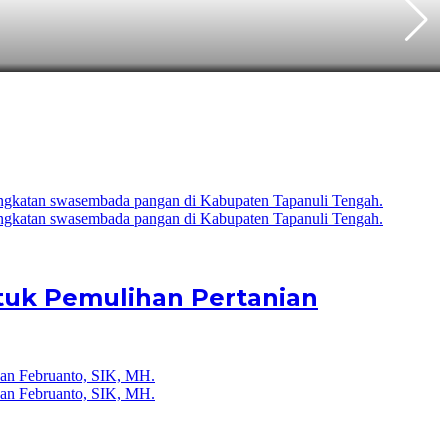
B
ntuk Pemulihan Pertanian