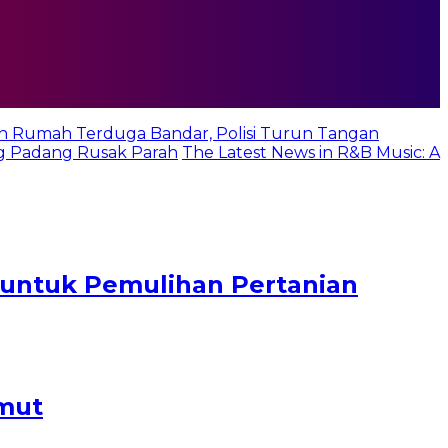
n Rumah Terduga Bandar, Polisi Turun Tangan
g Padang Rusak Parah
The Latest News in R&B Music: A
a untuk Pemulihan Pertanian
mut