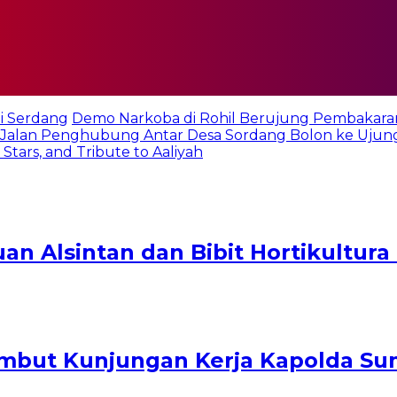
i Serdang
Demo Narkoba di Rohil Berujung Pembakara
Jalan Penghubung Antar Desa Sordang Bolon ke Ujun
tars, and Tribute to Aaliyah
an Alsintan dan Bibit Hortikultur
mbut Kunjungan Kerja Kapolda Su