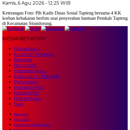
Kamis, 6 Agu 2026 - 12:25 WIB
Keterangan Foto: Plh Kadis Dinas Sosial Tapteng bersama 4 KK
korban kebakaran berfoto usai penyerahan bantuan Pemkab Tapteng
di Kecamatan Sirandorung.
MEDIA NETWORK
Pekanbaru
Kuantan Singingi
Kampar
Bengkalis
Indragiri Hulu
Kepulauan Meranti
Pelalawan
Indragiri Hilir
Rokan Hilir
Rokan Hulu
Siak
Beranda
REDAKSI
Pedoman Media Siber
Kode Etik