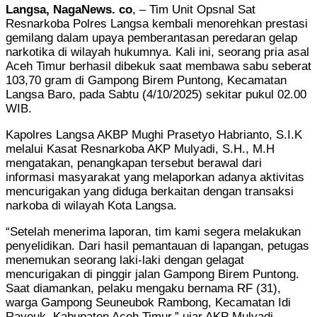
Langsa, NagaNews. co
, – Tim Unit Opsnal Sat
Resnarkoba Polres Langsa kembali menorehkan prestasi
gemilang dalam upaya pemberantasan peredaran gelap
narkotika di wilayah hukumnya. Kali ini, seorang pria asal
Aceh Timur berhasil dibekuk saat membawa sabu seberat
103,70 gram di Gampong Birem Puntong, Kecamatan
Langsa Baro, pada Sabtu (4/10/2025) sekitar pukul 02.00
WIB.
Kapolres Langsa AKBP Mughi Prasetyo Habrianto, S.I.K
melalui Kasat Resnarkoba AKP Mulyadi, S.H., M.H
mengatakan, penangkapan tersebut berawal dari
informasi masyarakat yang melaporkan adanya aktivitas
mencurigakan yang diduga berkaitan dengan transaksi
narkoba di wilayah Kota Langsa.
“Setelah menerima laporan, tim kami segera melakukan
penyelidikan. Dari hasil pemantauan di lapangan, petugas
menemukan seorang laki-laki dengan gelagat
mencurigakan di pinggir jalan Gampong Birem Puntong.
Saat diamankan, pelaku mengaku bernama RF (31),
warga Gampong Seuneubok Rambong, Kecamatan Idi
Rayeuk, Kabupaten Aceh Timur,” ujar AKP Mulyadi,