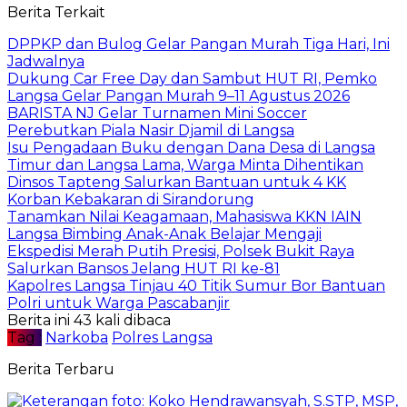
Berita Terkait
DPPKP dan Bulog Gelar Pangan Murah Tiga Hari, Ini
Jadwalnya
Dukung Car Free Day dan Sambut HUT RI, Pemko
Langsa Gelar Pangan Murah 9–11 Agustus 2026
BARISTA NJ Gelar Turnamen Mini Soccer
Perebutkan Piala Nasir Djamil di Langsa
Isu Pengadaan Buku dengan Dana Desa di Langsa
Timur dan Langsa Lama, Warga Minta Dihentikan
Dinsos Tapteng Salurkan Bantuan untuk 4 KK
Korban Kebakaran di Sirandorung
Tanamkan Nilai Keagamaan, Mahasiswa KKN IAIN
Langsa Bimbing Anak-Anak Belajar Mengaji
Ekspedisi Merah Putih Presisi, Polsek Bukit Raya
Salurkan Bansos Jelang HUT RI ke-81
Kapolres Langsa Tinjau 40 Titik Sumur Bor Bantuan
Polri untuk Warga Pascabanjir
Berita ini 43 kali dibaca
Tag :
Narkoba
Polres Langsa
Berita Terbaru