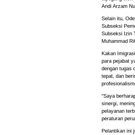
Andi Arzam Nu
Selain itu, Od
Subseksi Peme
Subseksi Izin 
Muhammad Rifa
Kakan Imigras
para pejabat y
dengan tugas 
tepat, dan beri
profesionalism
“Saya berharap
sinergi, meni
pelayanan ter
peraturan peru
Pelantikan ini