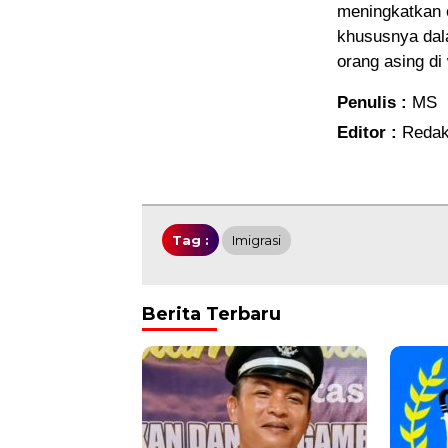
meningkatkan e
khususnya dal
orang asing di
Penulis :
MS
Editor :
Redak
Tag :
Imigrasi
Berita Terbaru