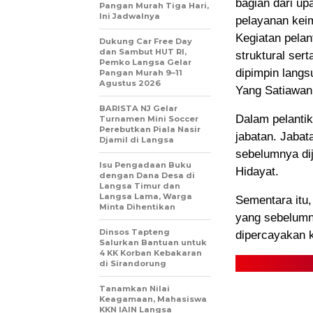
bagian dari up
Pangan Murah Tiga Hari,
Ini Jadwalnya
pelayanan kei
Kegiatan pelan
Dukung Car Free Day
dan Sambut HUT RI,
struktural ser
Pemko Langsa Gelar
dipimpin lang
Pangan Murah 9–11
Agustus 2026
Yang Satiawan
BARISTA NJ Gelar
Dalam pelantik
Turnamen Mini Soccer
Perebutkan Piala Nasir
jabatan. Jabat
Djamil di Langsa
sebelumnya dij
Isu Pengadaan Buku
Hidayat.
dengan Dana Desa di
Langsa Timur dan
Langsa Lama, Warga
Sementara itu,
Minta Dihentikan
yang sebelumn
Dinsos Tapteng
dipercayakan 
Salurkan Bantuan untuk
4 KK Korban Kebakaran
di Sirandorung
Tanamkan Nilai
Keagamaan, Mahasiswa
KKN IAIN Langsa