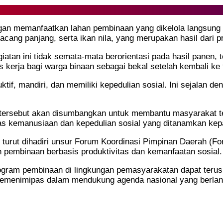
ngan memanfaatkan lahan pembinaan yang dikelola langsun
kacang panjang, serta ikan nila, yang merupakan hasil dari 
tan ini tidak semata-mata berorientasi pada hasil panen,
tos kerja bagi warga binaan sebagai bekal setelah kembali k
oduktif, mandiri, dan memiliki kepedulian sosial. Ini sejal
en tersebut akan disumbangkan untuk membantu masyarakat 
itas kemanusiaan dan kepedulian sosial yang ditanamkan ke
turut dihadiri unsur Forum Koordinasi Pimpinan Daerah (For
pembinaan berbasis produktivitas dan kemanfaatan sosial.
gram pembinaan di lingkungan pemasyarakatan dapat terus be
 Kemenimipas dalam mendukung agenda nasional yang berlan