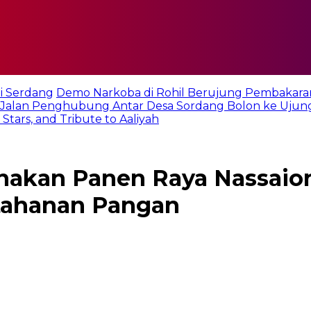
i Serdang
Demo Narkoba di Rohil Berujung Pembakara
Jalan Penghubung Antar Desa Sordang Bolon ke Ujun
tars, and Tribute to Aaliyah
nakan Panen Raya Nassaio
tahanan Pangan