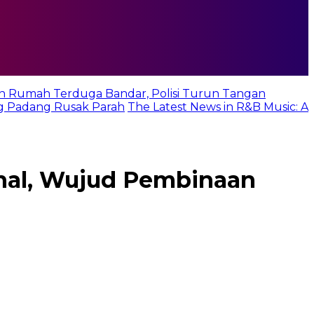
n Rumah Terduga Bandar, Polisi Turun Tangan
g Padang Rusak Parah
The Latest News in R&B Music: A
nal, Wujud Pembinaan