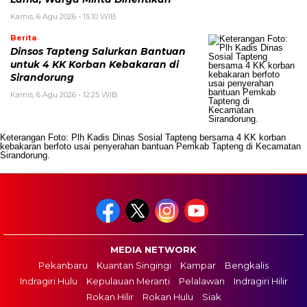
Kamis, 6 Agu 2026 - 15:10 WIB
Berita
Dinsos Tapteng Salurkan Bantuan
untuk 4 KK Korban Kebakaran di
Sirandorung
Kamis, 6 Agu 2026 - 12:25 WIB
Keterangan Foto: Plh Kadis Dinas Sosial Tapteng bersama 4 KK korban
kebakaran berfoto usai penyerahan bantuan Pemkab Tapteng di Kecamatan
Sirandorung.
MEDIA NETWORK
Pekanbaru
Kuantan Singingi
Kampar
Bengkalis
Indragiri Hulu
Kepulauan Meranti
Pelalawan
Indragiri Hilir
Rokan Hilir
Rokan Hulu
Siak