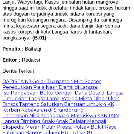
Lanjut Wahyu lagi, Kasus jembatan hutan mangrove,
hingga saat ini tidak diketahui tindak lanjut proses hukum
atas dugaan terjadinya tindak pidana korupsi yang
merugikan keuangan negara. Disamping itu kami juga
minta kejaksaan segera audit dana banjir dan semua
kasus korupsi di kota Langsa harus di tuntaskan,
pungkasnya.
(B.01)
Penulis :
Baihaqi
Editor :
Redaksi
Berita Terkait
BARISTA NJ Gelar Turnamen Mini Soccer
Perebutkan Piala Nasir Djamil di Langsa
Isu Pengadaan Buku dengan Dana Desa di Langsa
Timur dan Langsa Lama, Warga Minta Dihentikan
Dinsos Tapteng Salurkan Bantuan untuk 4 KK
Korban Kebakaran di Sirandorung
Tanamkan Nilai Keagamaan, Mahasiswa KKN IAIN
Langsa Bimbing Anak-Anak Belajar Mengaji
Ekspedisi Merah Putih Presisi, Polsek Bukit Raya
Salurkan Bansos Jelang HUT RI ke-81