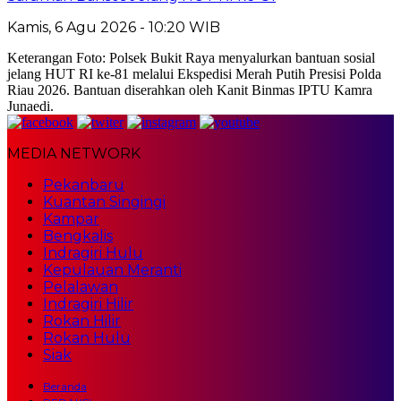
Kamis, 6 Agu 2026 - 10:20 WIB
Keterangan Foto: Polsek Bukit Raya menyalurkan bantuan sosial
jelang HUT RI ke-81 melalui Ekspedisi Merah Putih Presisi Polda
Riau 2026. Bantuan diserahkan oleh Kanit Binmas IPTU Kamra
Junaedi.
MEDIA NETWORK
Pekanbaru
Kuantan Singingi
Kampar
Bengkalis
Indragiri Hulu
Kepulauan Meranti
Pelalawan
Indragiri Hilir
Rokan Hilir
Rokan Hulu
Siak
Beranda