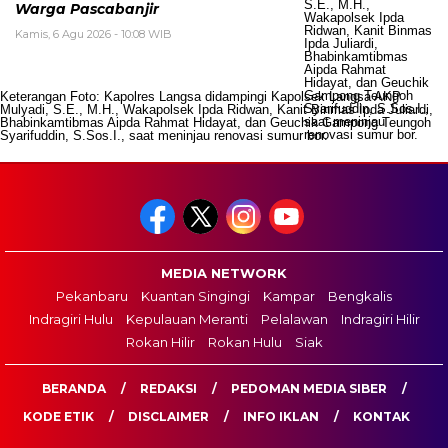
Warga Pascabanjir
Kamis, 6 Agu 2026 - 10:08 WIB
Keterangan Foto: Kapolres Langsa didampingi Kapolsek Langsa AKP
Mulyadi, S.E., M.H., Wakapolsek Ipda Ridwan, Kanit Binmas Ipda Juliardi,
Bhabinkamtibmas Aipda Rahmat Hidayat, dan Geuchik Gampong Teungoh
Syarifuddin, S.Sos.I., saat meninjau renovasi sumur bor.
MEDIA NETWORK
Pekanbaru
Kuantan Singingi
Kampar
Bengkalis
Indragiri Hulu
Kepulauan Meranti
Pelalawan
Indragiri Hilir
Rokan Hilir
Rokan Hulu
Siak
BERANDA
REDAKSI
PEDOMAN MEDIA SIBER
KODE ETIK
DISCLAIMER
INFO IKLAN
KONTAK