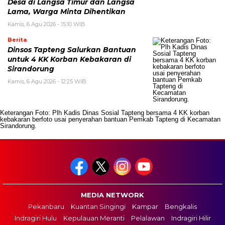
Desa di Langsa Timur dan Langsa
Lama, Warga Minta Dihentikan
Kamis, 6 Agu 2026 - 15:10 WIB
Berita
Dinsos Tapteng Salurkan Bantuan
untuk 4 KK Korban Kebakaran di
Sirandorung
Kamis, 6 Agu 2026 - 12:25 WIB
Keterangan Foto: Plh Kadis Dinas Sosial Tapteng bersama 4 KK korban
kebakaran berfoto usai penyerahan bantuan Pemkab Tapteng di Kecamatan
Sirandorung.
MEDIA NETWORK
Pekanbaru
Kuantan Singingi
Kampar
Bengkalis
Indragiri Hulu
Kepulauan Meranti
Pelalawan
Indragiri Hilir