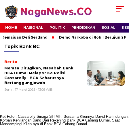
HOME
NASIONAL
POLITIK
PENDIDIKAN
SOSIAL
KE
 Kemajuan Deli Serdang
Demo Narkoba di Rohil Berujung Pe
Topik
Bank BC
Berita
Merasa Dirugikan, Nasabah Bank
BCA Dumai Melapor Ke Polisi.
Cassarolly : BCA Seharusnya
Bertanggungjawab
Senin, 17 Maret 2025 - 13:06 WIB
Ket Foto : Cassarolly Sinaga SH MH, Bersama Kliennya David Parlindungan,
Korban Kehilangan Uang Dari Rekening Bank BCA Cabang Dumai, Saat
Mendampingi Klien nya di Bank BCA Cabang Dumai