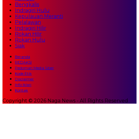
Bengkalis
Indragiri Hulu
Kepulauan Meranti
Pelalawan
Indragiri Hilir
Rokan Hilir
Rokan Hulu
Siak
Beranda
REDAKSI
Pedoman Media Siber
Kode Etik
Disclaimer
Info Iklan
Kontak
Copyright © 2026 Naga News - All Rights Reserved