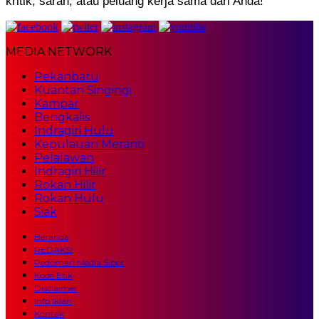
kritik, saran, atau peluang kerja sama dari Anda!
MEDIA NETWORK
Pekanbaru
Kuantan Singingi
Kampar
Bengkalis
Indragiri Hulu
Kepulauan Meranti
Pelalawan
Indragiri Hilir
Rokan Hilir
Rokan Hulu
Siak
Beranda
REDAKSI
Pedoman Media Siber
Kode Etik
Disclaimer
Info Iklan
Kontak