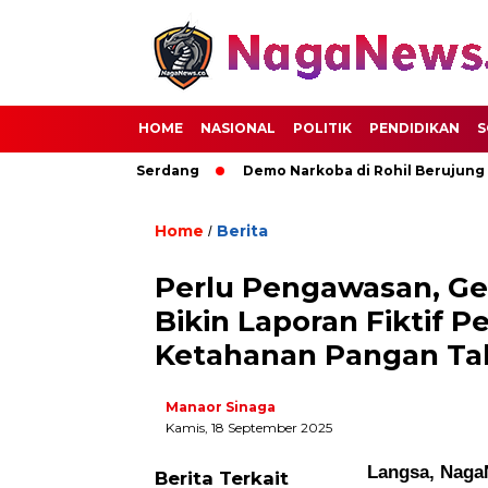
HOME
NASIONAL
POLITIK
PENDIDIKAN
S
Kemajuan Deli Serdang
Demo Narkoba di Rohil Berujung Pem
Home
Berita
/
Perlu Pengawasan, Ge
Bikin Laporan Fiktif P
Ketahanan Pangan Tah
Manaor Sinaga
Kamis, 18 September 2025
Langsa, Naga
Berita Terkait