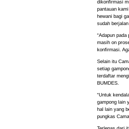
dikonfirmasi 
pantauan kami
hewani bagi g
sudah berjalan
“Adapun pada p
masih on pros
konfirmasi. Ag
Selain itu Ca
setiap gampong
terdaftar meng
BUMDES.
“Untuk kendal
gampong lain 
hal lain yang
pungkas Cama
Terlepas dari 