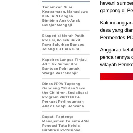
hewani sumber
Tanamkan Nilai
gampong di Pe
Keagamaan, Mahasiswa
KKN IAIN Langsa
Bimbing Anak-Anak
Kali ini angga
Belajar Mengaji
desa yang dia
Ekspedisi Merah Putih
Permendes PD
Presisi, Polsek Bukit
Raya Salurkan Bansos
Jelang HUT RI ke-81
Anggaran keta
pencairannya 
Kapolres Langsa Tinjau
wilayah Pemko
40 Titik Sumur Bor
Bantuan Polri untuk
Warga Pascabanjir
Dinas PPPA Tapteng
Gandeng YPI dan Save
the Children, Sosialisasi
Program PROTEKTA
Perkuat Perlindungan
Anak Hadapi Bencana
Bupati Tapteng:
Manajemen Talenta ASN
Fondasi Tata Kelola
Birokrasi Profesional