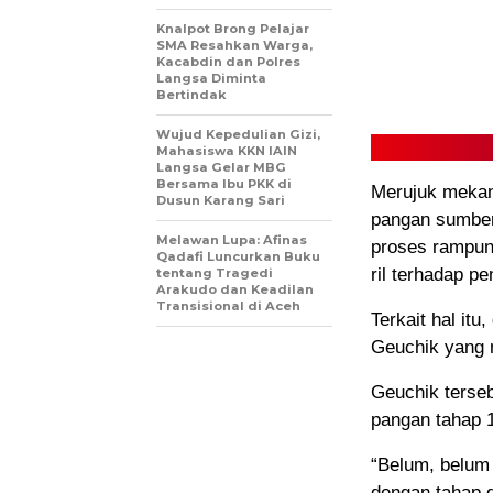
Knalpot Brong Pelajar
SMA Resahkan Warga,
Kacabdin dan Polres
Langsa Diminta
Bertindak
Wujud Kepedulian Gizi,
Mahasiswa KKN IAIN
Langsa Gelar MBG
Bersama Ibu PKK di
Merujuk mekan
Dusun Karang Sari
pangan sumber
Melawan Lupa: Afinas
proses rampun
Qadafi Luncurkan Buku
ril terhadap p
tentang Tragedi
Arakudo dan Keadilan
Transisional di Aceh
Terkait hal itu
Geuchik yang 
Geuchik terse
pangan tahap 1
“Belum, belum 
dengan tahap 