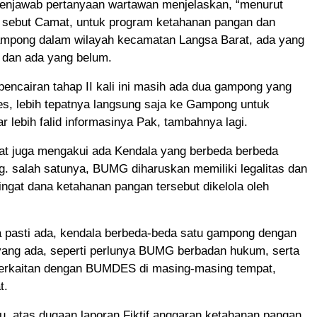
menjawab pertanyaan wartawan menjelaskan, “menurut
 sebut Camat, untuk program ketahanan pangan dan
ampong dalam wilayah kecamatan Langsa Barat, ada yang
 dan ada yang belum.
encairan tahap II kali ini masih ada dua gampong yang
es, lebih tepatnya langsung saja ke Gampong untuk
ar lebih falid informasinya Pak, tambahnya lagi.
mat juga mengakui ada Kendala yang berbeda berbeda
. salah satunya, BUMG diharuskan memiliki legalitas dan
ingat dana ketahanan pangan tersebut dikelola oleh
a pasti ada, kendala berbeda-beda satu gampong dengan
yang ada, seperti perlunya BUMG berbadan hukum, serta
 berkaitan dengan BUMDES di masing-masing tempat,
t.
itu, atas dugaan laporan Fiktif anggaran ketahanan pangan