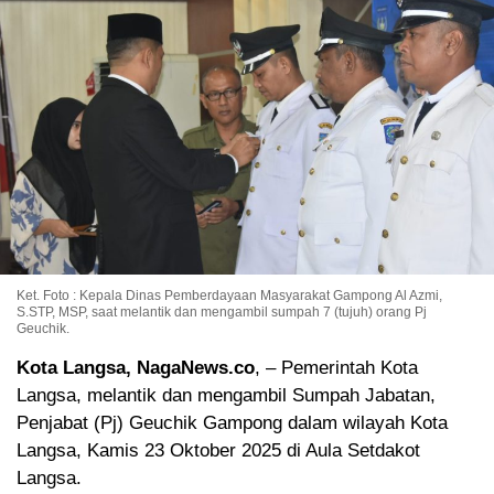
Ket. Foto : Kepala Dinas Pemberdayaan Masyarakat Gampong Al Azmi,
S.STP, MSP, saat melantik dan mengambil sumpah 7 (tujuh) orang Pj
Geuchik.
Kota Langsa, NagaNews.co
, – Pemerintah Kota
Langsa, melantik dan mengambil Sumpah Jabatan,
Penjabat (Pj) Geuchik Gampong dalam wilayah Kota
Langsa, Kamis 23 Oktober 2025 di Aula Setdakot
Langsa.