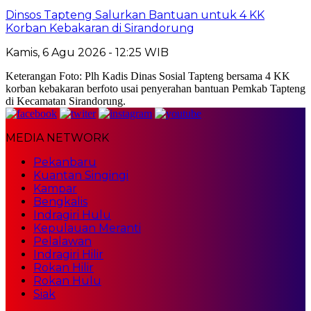
Dinsos Tapteng Salurkan Bantuan untuk 4 KK
Korban Kebakaran di Sirandorung
Kamis, 6 Agu 2026 - 12:25 WIB
Keterangan Foto: Plh Kadis Dinas Sosial Tapteng bersama 4 KK
korban kebakaran berfoto usai penyerahan bantuan Pemkab Tapteng
di Kecamatan Sirandorung.
MEDIA NETWORK
Pekanbaru
Kuantan Singingi
Kampar
Bengkalis
Indragiri Hulu
Kepulauan Meranti
Pelalawan
Indragiri Hilir
Rokan Hilir
Rokan Hulu
Siak