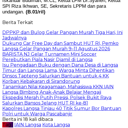
Iskandar Budiman, M.CL, Ketua LPM Dr.Syafieh, Ketua
SPI Riza Ikhwan, SE, Sekretaris LPPM dan para
undangan.
(B.01/ril)
Berita Terkait
DPPKP dan Bulog Gelar Pangan Murah Tiga Hari, Ini
Jadwalnya
Dukung Car Free Day dan Sambut HUT RI, Pemko
Langsa Gelar Pangan Murah 9–11 Agustus 2026
BARISTA NJ Gelar Turnamen Mini Soccer
Perebutkan Piala Nasir Djamil di Langsa
Isu Pengadaan Buku dengan Dana Desa di Langsa
Timur dan Langsa Lama, Warga Minta Dihentikan
Dinsos Tapteng Salurkan Bantuan untuk 4 KK
Korban Kebakaran di Sirandorung
Tanamkan Nilai Keagamaan, Mahasiswa KKN IAIN
Langsa Bimbing Anak-Anak Belajar Mengaji
Ekspedisi Merah Putih Presisi, Polsek Bukit Raya
Salurkan Bansos Jelang HUT RI ke-81
Kapolres Langsa Tinjau 40 Titik Sumur Bor Bantuan
Polri untuk Warga Pascabanjir
Berita ini 18 kali dibaca
Tag :
IAIN Langsa
Kota Langsa