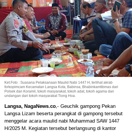
Ket.Foto : Suasana Pelaksanaan Maulid Nabi 1447 H, terlihat akrab
forkopimcam Kecamatan Langsa Kota, Babinsa, Bhabinkamtibmas dari
Polsek dan Koramil, tokoh masyarakat, tokoh adat, tokoh agama dan
undangan dari tokoh masyarakat Tiong Hoa.
Langsa, NagaNews.co
,- Geuchik gampong Pekan
Langsa Lizam beserta perangkat di gampong tersebut
menggelar acara maulid nabi Muhammad SAW 1447
H/2025 M. Kegiatan tersebut berlangsung di kantor