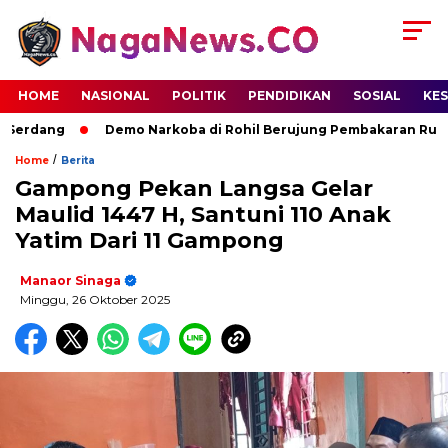
HOME
NASIONAL
POLITIK
PENDIDIKAN
SOSIAL
KE
Serdang
Demo Narkoba di Rohil Berujung Pembakaran Rumah 
/
Home
Berita
Gampong Pekan Langsa Gelar
Maulid 1447 H, Santuni 110 Anak
Yatim Dari 11 Gampong
Manaor Sinaga
Minggu, 26 Oktober 2025