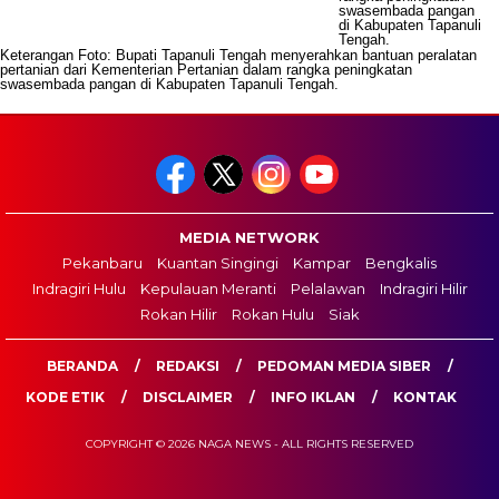
Keterangan Foto: Bupati Tapanuli Tengah menyerahkan bantuan peralatan
pertanian dari Kementerian Pertanian dalam rangka peningkatan
swasembada pangan di Kabupaten Tapanuli Tengah.
MEDIA NETWORK
Pekanbaru
Kuantan Singingi
Kampar
Bengkalis
Indragiri Hulu
Kepulauan Meranti
Pelalawan
Indragiri Hilir
Rokan Hilir
Rokan Hulu
Siak
BERANDA
REDAKSI
PEDOMAN MEDIA SIBER
KODE ETIK
DISCLAIMER
INFO IKLAN
KONTAK
COPYRIGHT © 2026 NAGA NEWS - ALL RIGHTS RESERVED