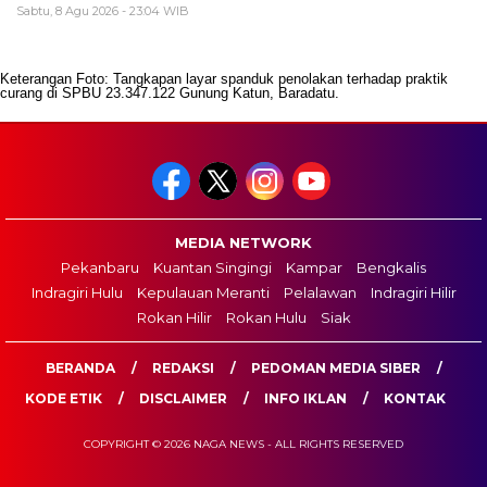
Sabtu, 8 Agu 2026 - 23:04 WIB
Keterangan Foto: Tangkapan layar spanduk penolakan terhadap praktik
curang di SPBU 23.347.122 Gunung Katun, Baradatu.
MEDIA NETWORK
Pekanbaru
Kuantan Singingi
Kampar
Bengkalis
Indragiri Hulu
Kepulauan Meranti
Pelalawan
Indragiri Hilir
Rokan Hilir
Rokan Hulu
Siak
BERANDA
REDAKSI
PEDOMAN MEDIA SIBER
KODE ETIK
DISCLAIMER
INFO IKLAN
KONTAK
COPYRIGHT © 2026 NAGA NEWS - ALL RIGHTS RESERVED