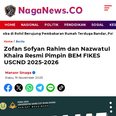
HOME
NASIONAL
POLITIK
PENDIDIKAN
SOSIAL
KE
a di Rohil Berujung Pembakaran Rumah Terduga Bandar, Polisi 
/
Home
Berita
Zofan Sofyan Rahim dan Nazwatul
Khaira Resmi Pimpin BEM FIKES
USCND 2025-2026
Manaor Sinaga
Rabu, 19 November 2025