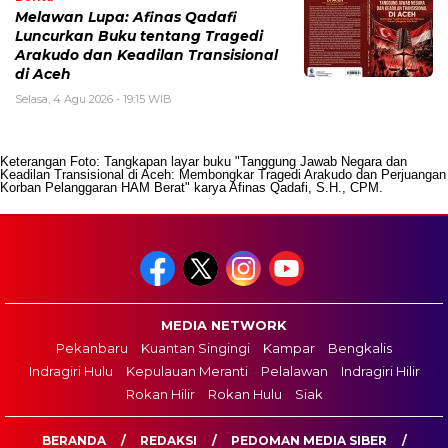
Melawan Lupa: Afinas Qadafi
Luncurkan Buku tentang Tragedi
Arakudo dan Keadilan Transisional
di Aceh
Selasa, 4 Agu 2026 - 19:15 WIB
Keterangan Foto: Tangkapan layar buku "Tanggung Jawab Negara dan
Keadilan Transisional di Aceh: Membongkar Tragedi Arakudo dan Perjuangan
Korban Pelanggaran HAM Berat" karya Afinas Qadafi, S.H., CPM.
MEDIA NETWORK
Pekanbaru
Kuantan Singingi
Kampar
Bengkalis
Indragiri Hulu
Kepulauan Meranti
Pelalawan
Indragiri Hilir
Rokan Hilir
Rokan Hulu
Siak
BERANDA
REDAKSI
PEDOMAN MEDIA SIBER