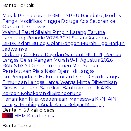
Berita Terkait
Marak Pengecoran BBM di SPBU Baradatu, Modus
Tangki Modifikasi hingga Diduga Ada Setoran ke
Oknum Pengawas
Wahrul Fauzi Silalahi Pimpin Karang Taruna
Lampung Periode 2026-2031 Secara Aklamasi
DPPKP dan Bulog Gelar Pangan Murah Tiga Hari, Ini
Jadwalnya
Dukung Car Free Day dan Sambut HUT RI, Pemko
Langsa Gelar Pangan Murah 9–11 Agustus 2026
BARISTA NJ Gelar Turnamen Mini Soccer
Perebutkan Piala Nasir Djamil di Langsa
Isu Pengadaan Buku dengan Dana Desa di Langsa
Timur dan Langsa Lama, Warga Minta Dihentikan
Dinsos Tapteng Salurkan Bantuan untuk 4 KK
Korban Kebakaran di Sirandorung
Tanamkan Nilai Keagamaan, Mahasiswa KKN IAIN
Langsa Bimbing Anak-Anak Belajar Mengaji
Berita ini 59 kali dibaca
Tag :
BBM
Kota Langsa
Berita Terbaru