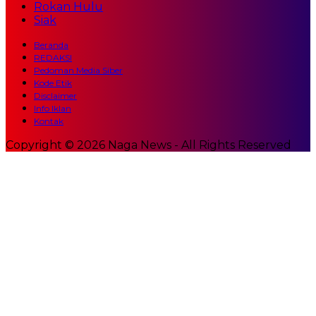
Rokan Hulu
Siak
Beranda
REDAKSI
Pedoman Media Siber
Kode Etik
Disclaimer
Info Iklan
Kontak
Copyright © 2026 Naga News - All Rights Reserved