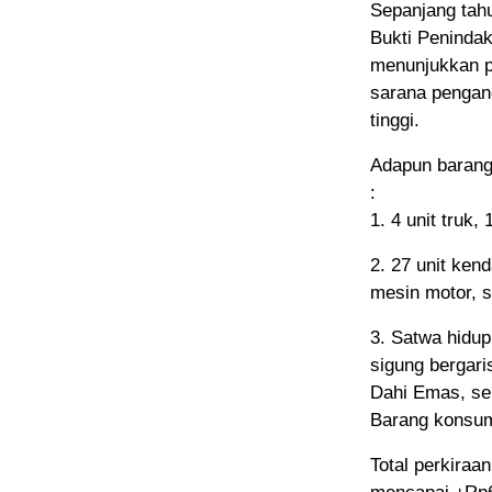
Sepanjang tah
Bukti Penindak
menunjukkan pe
sarana pengang
tinggi.
Adapun barang
:
1. 4 unit truk,
2. 27 unit ken
mesin motor, s
3. Satwa hidup
sigung bergari
Dahi Emas, se
Barang konsum
Total perkiraa