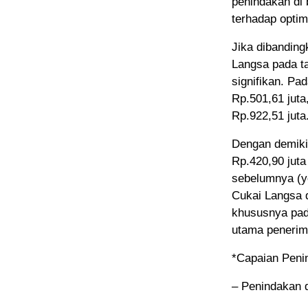
penindakan di b
terhadap optim
Jika dibanding
Langsa pada t
signifikan. Pa
Rp.501,61 jut
Rp.922,51 juta
Dengan demiki
Rp.420,90 juta
sebelumnya (y
Cukai Langsa 
khususnya pada
utama penerim
*Capaian Peni
– Penindakan 