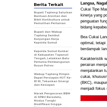
Langsa, Nag
Berita Terkait
Cukai Tipe Ma
Bupati Tapteng Salurkan
kinerja yang p
Bantuan Alsintan dan
Bibit Hortikultura untuk
penguatan fun
Pemulihan Pertanian
bidang kepabe
Bupati dan Wabup
Tapteng Sambut
Bea Cukai Lan
Kunjungan Kerja
optimal, tetap
Kapolda Sumut
berdampak lan
Kapolda Sumut Kunker
di Kabupaten Tapanuli
Karakteristik 
Tengah, Letakkan Batu
Pertama Pembangunan
perairan menja
Rusun Polres
menjalankan t
Wabup Tapteng Pimpin
cukai, khususn
Rapat Persiapan HUT Ke-
81 RI, Tekankan Sinergi
(BKC), maupun
dan Kesiapan
menjadi fokus
Marak Pengecoran BBM
di SPBU Baradatu,
Modus Tangki
Modifikasi hingga