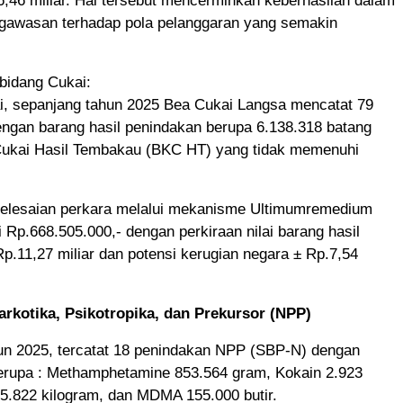
,46 miliar. Hal tersebut mencerminkan keberhasilan dalam
gawasan terhadap pola pelanggaran yang semakin
bidang Cukai:
ai, sepanjang tahun 2025 Bea Cukai Langsa mencatat 79
engan barang hasil penindakan berupa 6.138.318 batang
ukai Hasil Tembakau (BKC HT) yang tidak memenuhi
enyelesaian perkara melalui mekanisme Ultimumremedium
Rp.668.505.000,- dengan perkiraan nilai barang hasil
p.11,27 miliar dan potensi kerugian negara ± Rp.7,54
rkotika, Psikotropika, dan Prekursor (NPP)
un 2025, tercatat 18 penindakan NPP (SBP-N) dengan
berupa : Methamphetamine 853.564 gram, Kokain 2.923
5.822 kilogram, dan MDMA 155.000 butir.