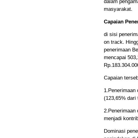
dalam pengama
masyarakat.
Capaian Pene
di sisi peneri
on track. Hing
penerimaan Be
mencapai 503,
Rp.183.304.000
Capaian tersebu
1.Penerimaan 
(123,65% dari 
2.Penerimaan d
menjadi kontri
Dominasi pene