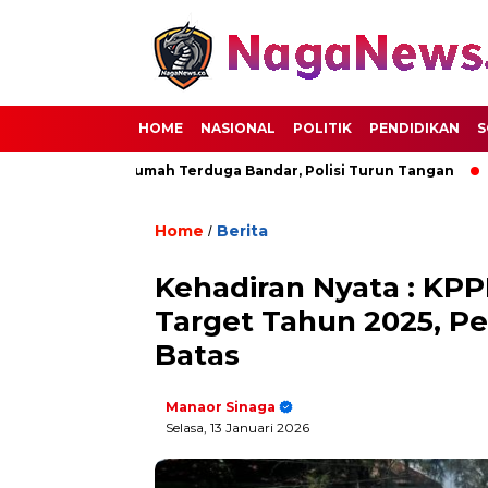
HOME
NASIONAL
POLITIK
PENDIDIKAN
S
mbakaran Rumah Terduga Bandar, Polisi Turun Tangan
Perme
Home
Berita
/
Kehadiran Nyata : KPP
Target Tahun 2025, P
Batas
Manaor Sinaga
Selasa, 13 Januari 2026