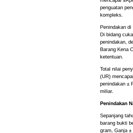
mencapai ±Rp6
penguatan pen
kompleks.
Penindakan di 
Di bidang cuk
penindakan, d
Barang Kena C
ketentuan.
Total nilai p
(UR) mencapai 
penindakan ± R
miliar.
Penindakan Na
Sepanjang tah
barang bukti 
gram, Ganja ± 