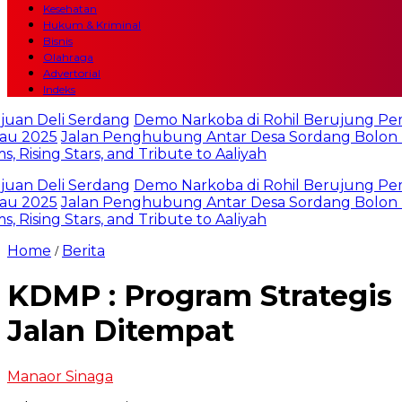
Kesehatan
Hukum & Kriminal
Bisnis
Olahraga
Advertorial
Indeks
eli Serdang
Demo Narkoba di Rohil Berujung Pembaka
25
Jalan Penghubung Antar Desa Sordang Bolon ke Uj
g Stars, and Tribute to Aaliyah
eli Serdang
Demo Narkoba di Rohil Berujung Pembaka
25
Jalan Penghubung Antar Desa Sordang Bolon ke Uj
g Stars, and Tribute to Aaliyah
Home
Berita
/
KDMP : Program Strategis 
Jalan Ditempat
Manaor Sinaga