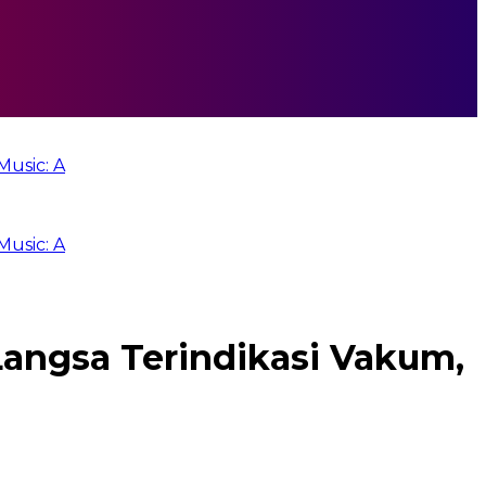
 A
 A
Langsa Terindikasi Vakum,