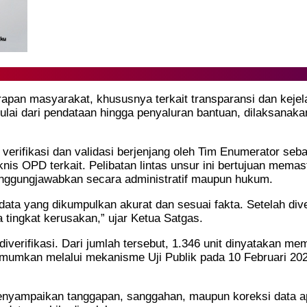
an masyarakat, khususnya terkait transparansi dan kejel
i dari pendataan hingga penyaluran bantuan, dilaksanakan 
rifikasi dan validasi berjenjang oleh Tim Enumerator seba
knis OPD terkait. Pelibatan lintas unsur ini bertujuan mem
tanggungjawabkan secara administratif maupun hukum.
ata yang dikumpulkan akurat dan sesuai fakta. Setelah diver
a tingkat kerusakan,” ujar Ketua Satgas.
iverifikasi. Dari jumlah tersebut, 1.346 unit dinyatakan me
umumkan melalui mekanisme Uji Publik pada 10 Februari 20
k menyampaikan tanggapan, sanggahan, maupun koreksi data 