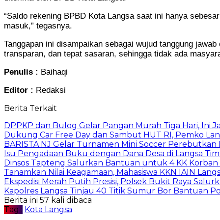
“Saldo rekening BPBD Kota Langsa saat ini hanya sebesar
masuk,” tegasnya.
Tanggapan ini disampaikan sebagai wujud tanggung jawab 
transparan, dan tepat sasaran, sehingga tidak ada masyar
Penulis :
Baihaqi
Editor :
Redaksi
Berita Terkait
DPPKP dan Bulog Gelar Pangan Murah Tiga Hari, Ini 
Dukung Car Free Day dan Sambut HUT RI, Pemko Lang
BARISTA NJ Gelar Turnamen Mini Soccer Perebutkan Pia
Isu Pengadaan Buku dengan Dana Desa di Langsa Tim
Dinsos Tapteng Salurkan Bantuan untuk 4 KK Korban 
Tanamkan Nilai Keagamaan, Mahasiswa KKN IAIN Langs
Ekspedisi Merah Putih Presisi, Polsek Bukit Raya Salu
Kapolres Langsa Tinjau 40 Titik Sumur Bor Bantuan Po
Berita ini 57 kali dibaca
Tag :
Kota Langsa