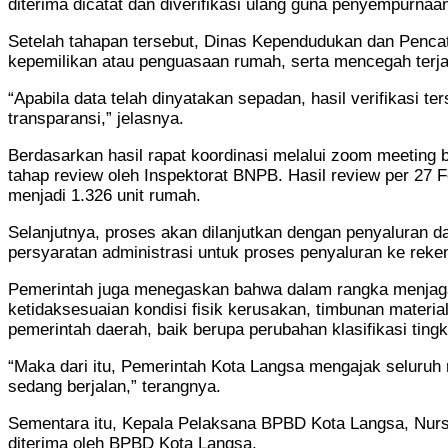
diterima dicatat dan diverifikasi ulang guna penyempurnaan
Setelah tahapan tersebut, Dinas Kependudukan dan Penca
kepemilikan atau penguasaan rumah, serta mencegah terjad
“Apabila data telah dinyatakan sepadan, hasil verifikasi 
transparansi,” jelasnya.
Berdasarkan hasil rapat koordinasi melalui zoom meeting
tahap review oleh Inspektorat BNPB. Hasil review per 27 
menjadi 1.326 unit rumah.
Selanjutnya, proses akan dilanjutkan dengan penyaluran 
persyaratan administrasi untuk proses penyaluran ke reke
Pemerintah juga menegaskan bahwa dalam rangka menjaga tran
ketidaksesuaian kondisi fisik kerusakan, timbunan materi
pemerintah daerah, baik berupa perubahan klasifikasi tin
“Maka dari itu, Pemerintah Kota Langsa mengajak seluruh
sedang berjalan,” terangnya.
Sementara itu, Kepala Pelaksana BPBD Kota Langsa, Nurs
diterima oleh BPBD Kota Langsa.