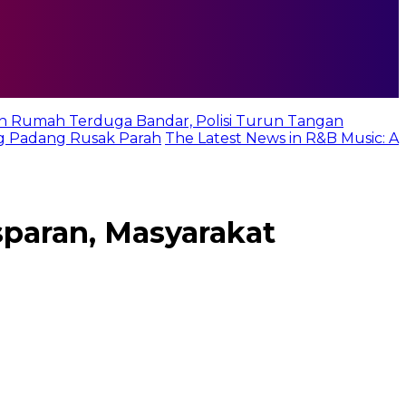
n Rumah Terduga Bandar, Polisi Turun Tangan
g Padang Rusak Parah
The Latest News in R&B Music: A
paran, Masyarakat