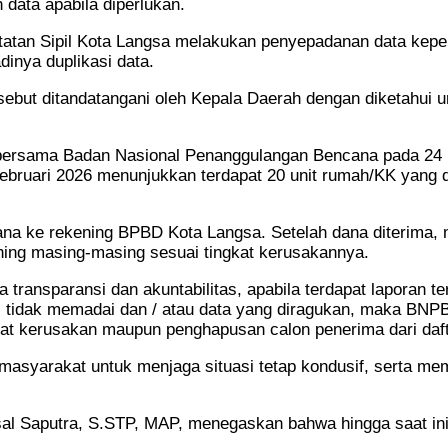
 data apabila diperlukan.
tatan Sipil Kota Langsa melakukan penyepadanan data kepe
inya duplikasi data.
tersebut ditandatangani oleh Kepala Daerah dengan diketahui
 bersama Badan Nasional Penanggulangan Bencana pada 24 Fe
Februari 2026 menunjukkan terdapat 20 unit rumah/KK yang d
dana ke rekening BPBD Kota Langsa. Setelah dana diterima,
ning masing-masing sesuai tingkat kerusakannya.
sparansi dan akuntabilitas, apabila terdapat laporan tertuli
al tidak memadai dan / atau data yang diragukan, maka BNP
gkat kerusakan maupun penghapusan calon penerima dari daf
 masyarakat untuk menjaga situasi tetap kondusif, serta 
al Saputra, S.STP, MAP, menegaskan bahwa hingga saat in