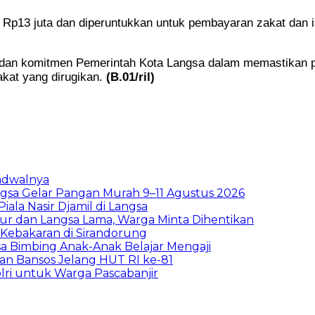
 Rp13 juta dan diperuntukkan untuk pembayaran zakat dan 
dan komitmen Pemerintah Kota Langsa dalam memastikan pen
akat yang dirugikan.
(B.01/ril)
Jadwalnya
sa Gelar Pangan Murah 9–11 Agustus 2026
la Nasir Djamil di Langsa
ur dan Langsa Lama, Warga Minta Dihentikan
Kebakaran di Sirandorung
a Bimbing Anak-Anak Belajar Mengaji
rkan Bansos Jelang HUT RI ke-81
lri untuk Warga Pascabanjir