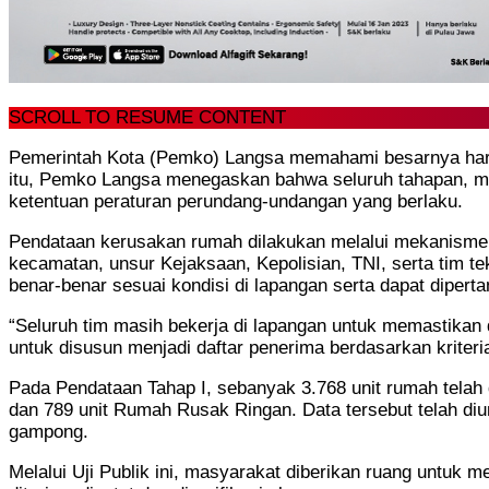
SCROLL TO RESUME CONTENT
Pemerintah Kota (Pemko) Langsa memahami besarnya harap
itu, Pemko Langsa menegaskan bahwa seluruh tahapan, mula
ketentuan peraturan perundang-undangan yang berlaku.
Pendataan kerusakan rumah dilakukan melalui mekanisme ve
kecamatan, unsur Kejaksaan, Kepolisian, TNI, serta tim te
benar-benar sesuai kondisi di lapangan serta dapat diper
“Seluruh tim masih bekerja di lapangan untuk memastikan d
untuk disusun menjadi daftar penerima berdasarkan kriteri
Pada Pendataan Tahap I, sebanyak 3.768 unit rumah telah d
dan 789 unit Rumah Rusak Ringan. Data tersebut telah di
gampong.
Melalui Uji Publik ini, masyarakat diberikan ruang untu