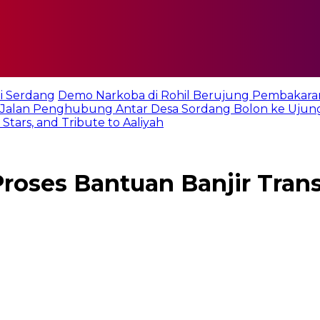
i Serdang
Demo Narkoba di Rohil Berujung Pembakara
Jalan Penghubung Antar Desa Sordang Bolon ke Ujun
tars, and Tribute to Aaliyah
oses Bantuan Banjir Trans