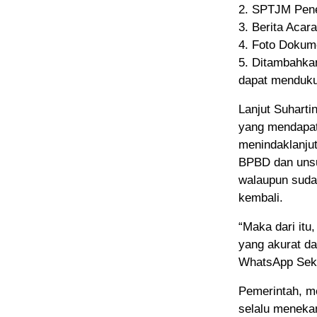
2. SPTJM Pene
3. Berita Acara
4. Foto Dokum
5. Ditambahka
dapat menduku
Lanjut Suharti
yang mendapat
menindaklanju
BPBD dan unsu
walaupun sudah
kembali.
“Maka dari it
yang akurat da
WhatsApp Sek
Pemerintah, m
selalu menekan