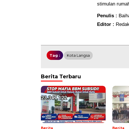
stimulan ruma
Penulis :
Baih
Editor :
Redak
Tag :
Kota Langsa
Berita Terbaru
Berita
Berita