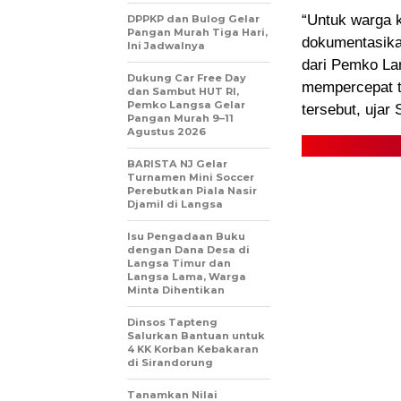
“Untuk warga k
DPPKP dan Bulog Gelar
Pangan Murah Tiga Hari,
dokumentasika
Ini Jadwalnya
dari Pemko La
Dukung Car Free Day
mempercepat t
dan Sambut HUT RI,
Pemko Langsa Gelar
tersebut, ujar
Pangan Murah 9–11
Agustus 2026
BARISTA NJ Gelar
Turnamen Mini Soccer
Perebutkan Piala Nasir
Djamil di Langsa
Isu Pengadaan Buku
dengan Dana Desa di
Langsa Timur dan
Langsa Lama, Warga
Minta Dihentikan
Dinsos Tapteng
Salurkan Bantuan untuk
4 KK Korban Kebakaran
di Sirandorung
Tanamkan Nilai