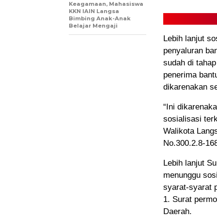
Keagamaan, Mahasiswa
KKN IAIN Langsa
Bimbing Anak-Anak
Belajar Mengaji
Lebih lanjut so
penyaluran ban
sudah di tahap
penerima bant
dikarenakan ses
“Ini dikarenak
sosialisasi te
Walikota Lang
No.300.2.8-168
Lebih lanjut S
menunggu sosia
syarat-syarat 
1. Surat perm
Daerah.