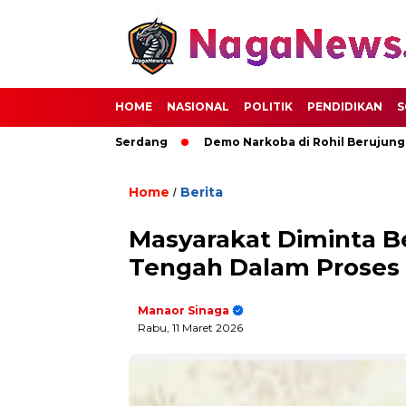
HOME
NASIONAL
POLITIK
PENDIDIKAN
S
majuan Deli Serdang
Demo Narkoba di Rohil Berujung Pemba
Home
Berita
/
Masyarakat Diminta 
Tengah Dalam Proses
Manaor Sinaga
Rabu, 11 Maret 2026