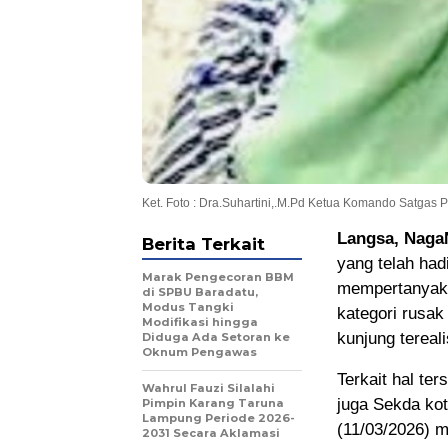
Ket. Foto : Dra.Suhartini,.M.Pd Ketua Komando Satga
Langsa, Naga
Berita Terkait
yang telah ha
Marak Pengecoran BBM
mempertanyaka
di SPBU Baradatu,
Modus Tangki
kategori rusak
Modifikasi hingga
kunjung tereali
Diduga Ada Setoran ke
Oknum Pengawas
Terkait hal t
Wahrul Fauzi Silalahi
juga Sekda ko
Pimpin Karang Taruna
Lampung Periode 2026-
(11/03/2026) 
2031 Secara Aklamasi