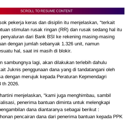
SCROLL TO RESUME CONTENT
sok pekerja keras dan disiplin itu menjelaskan, “terkait
tuan stimulan rusak ringan (RR) dan rusak sedang hal itu
 penyaluran dari Bank BSI ke rekening masing-masing
uan dengan jumlah sebanyak 1.326 unit, namun
uatu hal, saat ini masih di blokir.
an sambungnya lagi, akan dilakukan terlebih dahulu
rkait Juknis penggunaan dana yang di tandatangani oleh
sa dengan merujuk kepada Peraturan Kepmendagri
 th 2026.
uhartini menjelaskan, “kami juga menghimbau, sambil
lisasi, penerima bantuan diminta untuk melengkapi
pengambilan dana diantaranya sebagai berikut :
ohonan pencairan dana dari penerima bantuan kepada PPK