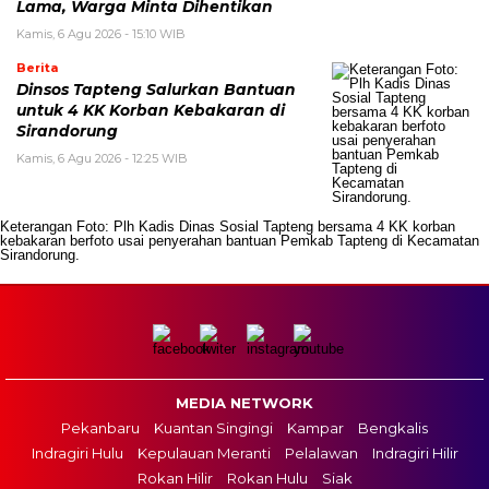
Lama, Warga Minta Dihentikan
Kamis, 6 Agu 2026 - 15:10 WIB
Berita
Dinsos Tapteng Salurkan Bantuan
untuk 4 KK Korban Kebakaran di
Sirandorung
Kamis, 6 Agu 2026 - 12:25 WIB
Keterangan Foto: Plh Kadis Dinas Sosial Tapteng bersama 4 KK korban
kebakaran berfoto usai penyerahan bantuan Pemkab Tapteng di Kecamatan
Sirandorung.
MEDIA NETWORK
Pekanbaru
Kuantan Singingi
Kampar
Bengkalis
Indragiri Hulu
Kepulauan Meranti
Pelalawan
Indragiri Hilir
Rokan Hilir
Rokan Hulu
Siak