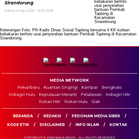
Sirandorung
Kamis, 6 Agu 2026 - 12:25 WIB
Keterangan Foto: Plh Kadis Dinas Sosial Tapteng bersama 4 KK korban
kebakaran berfoto usai penyerahan bantuan Pemkab Tapteng di Kecamatan
Sirandorung.
MEDIA NETWORK
Pekanbaru
Kuantan Singingi
Kampar
Bengkalis
Indragiri Hulu
Kepulauan Meranti
Pelalawan
Indragiri Hilir
Rokan Hilir
Rokan Hulu
Siak
BERANDA
REDAKSI
PEDOMAN MEDIA SIBER
KODE ETIK
DISCLAIMER
INFO IKLAN
KONTAK
COPYRIGHT © 2026 NAGA NEWS - ALL RIGHTS RESERVED