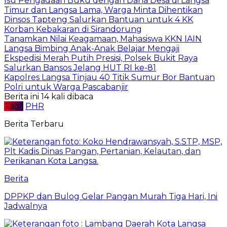
Isu Pengadaan Buku dengan Dana Desa di Langsa
Timur dan Langsa Lama, Warga Minta Dihentikan
Dinsos Tapteng Salurkan Bantuan untuk 4 KK
Korban Kebakaran di Sirandorung
Tanamkan Nilai Keagamaan, Mahasiswa KKN IAIN
Langsa Bimbing Anak-Anak Belajar Mengaji
Ekspedisi Merah Putih Presisi, Polsek Bukit Raya
Salurkan Bansos Jelang HUT RI ke-81
Kapolres Langsa Tinjau 40 Titik Sumur Bor Bantuan
Polri untuk Warga Pascabanjir
Berita ini 14 kali dibaca
Tag :
PHR
Berita Terbaru
Berita
DPPKP dan Bulog Gelar Pangan Murah Tiga Hari, Ini
Jadwalnya