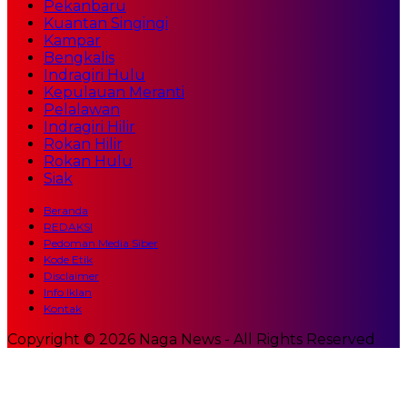
Pekanbaru
Kuantan Singingi
Kampar
Bengkalis
Indragiri Hulu
Kepulauan Meranti
Pelalawan
Indragiri Hilir
Rokan Hilir
Rokan Hulu
Siak
Beranda
REDAKSI
Pedoman Media Siber
Kode Etik
Disclaimer
Info Iklan
Kontak
Copyright © 2026 Naga News - All Rights Reserved