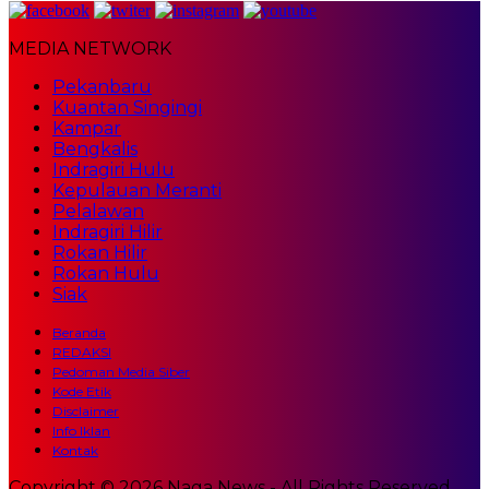
MEDIA NETWORK
Pekanbaru
Kuantan Singingi
Kampar
Bengkalis
Indragiri Hulu
Kepulauan Meranti
Pelalawan
Indragiri Hilir
Rokan Hilir
Rokan Hulu
Siak
Beranda
REDAKSI
Pedoman Media Siber
Kode Etik
Disclaimer
Info Iklan
Kontak
Copyright © 2026 Naga News - All Rights Reserved