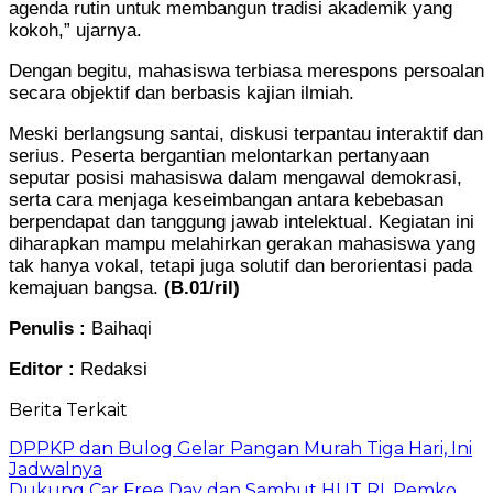
agenda rutin untuk membangun tradisi akademik yang
kokoh,” ujarnya.
Dengan begitu, mahasiswa terbiasa merespons persoalan
secara objektif dan berbasis kajian ilmiah.
Meski berlangsung santai, diskusi terpantau interaktif dan
serius. Peserta bergantian melontarkan pertanyaan
seputar posisi mahasiswa dalam mengawal demokrasi,
serta cara menjaga keseimbangan antara kebebasan
berpendapat dan tanggung jawab intelektual. Kegiatan ini
diharapkan mampu melahirkan gerakan mahasiswa yang
tak hanya vokal, tetapi juga solutif dan berorientasi pada
kemajuan bangsa.
(B.01/ril)
Penulis :
Baihaqi
Editor :
Redaksi
Berita Terkait
DPPKP dan Bulog Gelar Pangan Murah Tiga Hari, Ini
Jadwalnya
Dukung Car Free Day dan Sambut HUT RI, Pemko