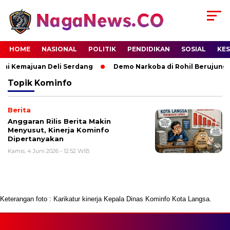
HOME
NASIONAL
POLITIK
PENDIDIKAN
SOSIAL
KE
mi Kemajuan Deli Serdang
Demo Narkoba di Rohil Berujung 
Topik
Kominfo
Berita
Anggaran Rilis Berita Makin
Menyusut, Kinerja Kominfo
Dipertanyakan
Kamis, 4 Juni 2026 - 12:52 WIB
Keterangan foto : Karikatur kinerja Kepala Dinas Kominfo Kota Langsa.