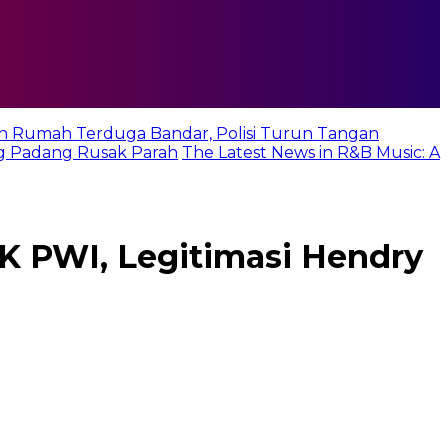
n Rumah Terduga Bandar, Polisi Turun Tangan
g Padang Rusak Parah
The Latest News in R&B Music: A
K PWI, Legitimasi Hendry