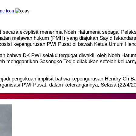
at secara eksplisit menerima Noeh Hatumena sebagai Pela
uatan melawan hukum (PMH) yang diajukan Sayid Iskandars
 posisi kepengurusan PWI Pusat di bawah Ketua Umum Hendr
n bahwa DK PWI selaku tergugat diwakili oleh Noeh Hatum
eh menggantikan Sasongko Tedjo dilakukan setelah kelu
enjadi pengakuan implisit bahwa kepengurusan Hendry Ch Ba
rganisasi PWI Pusat, dalam keterangannya, Selasa (22/4/20