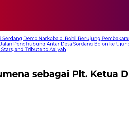
i Serdang
Demo Narkoba di Rohil Berujung Pembakara
Jalan Penghubung Antar Desa Sordang Bolon ke Ujun
tars, and Tribute to Aaliyah
mena sebagai Plt. Ketua D