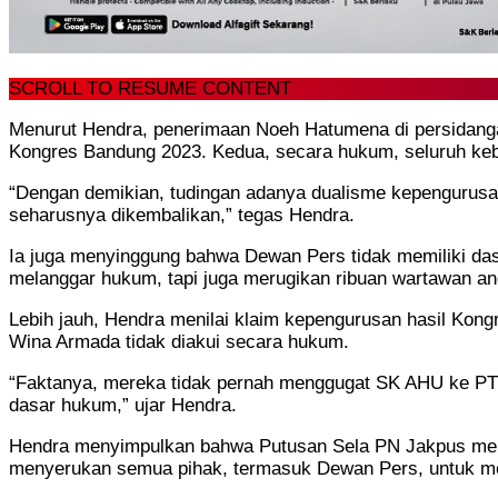
SCROLL TO RESUME CONTENT
Menurut Hendra, penerimaan Noeh Hatumena di persidanga
Kongres Bandung 2023. Kedua, secara hukum, seluruh kebi
“Dengan demikian, tudingan adanya dualisme kepengurusa
seharusnya dikembalikan,” tegas Hendra.
Ia juga menyinggung bahwa Dewan Pers tidak memiliki d
melanggar hukum, tapi juga merugikan ribuan wartawan ang
Lebih jauh, Hendra menilai klaim kepengurusan hasil Ko
Wina Armada tidak diakui secara hukum.
“Faktanya, mereka tidak pernah menggugat SK AHU ke PTU
dasar hukum,” ujar Hendra.
Hendra menyimpulkan bahwa Putusan Sela PN Jakpus menja
menyerukan semua pihak, termasuk Dewan Pers, untuk men