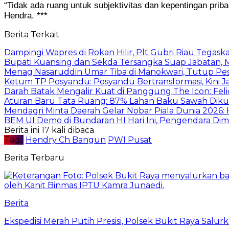
“Tidak ada ruang untuk subjektivitas dan kepentingan priba
Hendra. ***
Berita Terkait
Dampingi Wapres di Rokan Hilir, Plt Gubri Riau Tega
Bupati Kuansing dan Sekda Tersangka Suap Jabatan, 
Menag Nasaruddin Umar Tiba di Manokwari, Tutup Pe
Ketum TP Posyandu: Posyandu Bertransformasi, Kini J
Darah Batak Mengalir Kuat di Panggung The Icon: Fel
Aturan Baru Tata Ruang: 87% Lahan Baku Sawah Dikun
Mendagri Minta Daerah Gelar Nobar Piala Dunia 2026:
BEM UI Demo di Bundaran HI Hari Ini, Pengendara Di
Berita ini 17 kali dibaca
Tag :
Hendry Ch Bangun
PWI Pusat
Berita Terbaru
Berita
Ekspedisi Merah Putih Presisi, Polsek Bukit Raya Salu