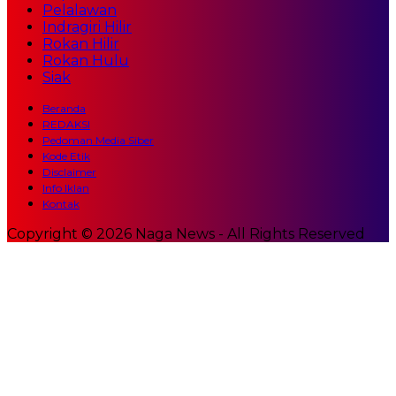
Pelalawan
Indragiri Hilir
Rokan Hilir
Rokan Hulu
Siak
Beranda
REDAKSI
Pedoman Media Siber
Kode Etik
Disclaimer
Info Iklan
Kontak
Copyright © 2026 Naga News - All Rights Reserved