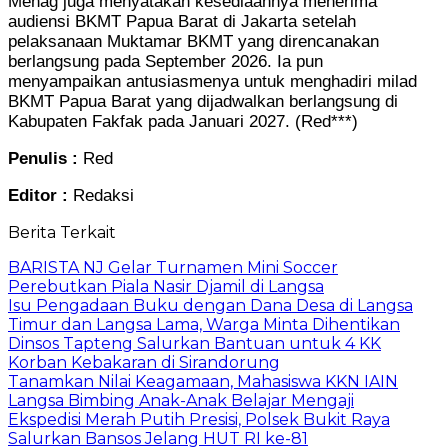
Menag juga menyatakan kesediaannya menerima
audiensi BKMT Papua Barat di Jakarta setelah
pelaksanaan Muktamar BKMT yang direncanakan
berlangsung pada September 2026. Ia pun
menyampaikan antusiasmenya untuk menghadiri milad
BKMT Papua Barat yang dijadwalkan berlangsung di
Kabupaten Fakfak pada Januari 2027. (Red***)
Penulis :
Red
Editor :
Redaksi
Berita Terkait
BARISTA NJ Gelar Turnamen Mini Soccer
Perebutkan Piala Nasir Djamil di Langsa
Isu Pengadaan Buku dengan Dana Desa di Langsa
Timur dan Langsa Lama, Warga Minta Dihentikan
Dinsos Tapteng Salurkan Bantuan untuk 4 KK
Korban Kebakaran di Sirandorung
Tanamkan Nilai Keagamaan, Mahasiswa KKN IAIN
Langsa Bimbing Anak-Anak Belajar Mengaji
Ekspedisi Merah Putih Presisi, Polsek Bukit Raya
Salurkan Bansos Jelang HUT RI ke-81