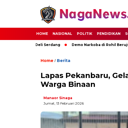
HOME
NASIONAL
POLITIK
PENDIDIKAN
S
 Kemajuan Deli Serdang
Demo Narkoba di Rohil Berujung Pe
Home
Berita
/
Lapas Pekanbaru, Ge
Warga Binaan
Manaor Sinaga
Jumat, 13 Februari 2026