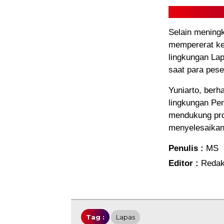
Selain meningk
mempererat ke
lingkungan La
saat para pese
Yuniarto, berha
lingkungan Pe
mendukung pros
menyelesaikan
Penulis :
MS
Editor :
Redak
Tag :
Lapas