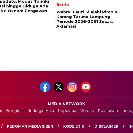
radatu, Modus Tangki
Berita
asi hingga Diduga Ada
n ke Oknum Pengawas
Wahrul Fauzi Silalahi Pimpin
Karang Taruna Lampung
Periode 2026-2031 Secara
Aklamasi
MEDIA NETWORK
r
Bengkalis
Indragiri Hulu
Kepulauan Meranti
Pelalawan
Indragi
PEDOMAN MEDIA SIBER
KODE ETIK
DISCLAIMER
IN