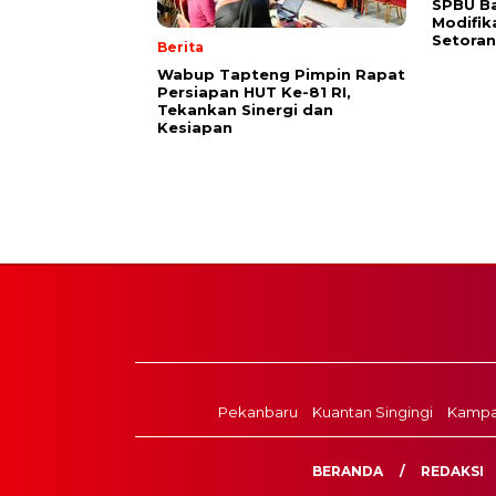
SPBU Ba
Modifik
Setora
Berita
Wabup Tapteng Pimpin Rapat
Persiapan HUT Ke-81 RI,
Tekankan Sinergi dan
Kesiapan
Pekanbaru
Kuantan Singingi
Kampa
BERANDA
REDAKSI