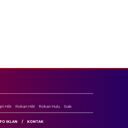
ri Hilir
Rokan Hilir
Rokan Hulu
Siak
FO IKLAN
KONTAK