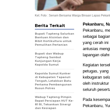
Ket. Foto : Senam Bersama Warga Binaan Lapas Pekan
Pekanbaru, N
Berita Terkait
Pekanbaru, me
Bupati Tapteng Salurkan
sebagai bagian
Bantuan Alsintan dan
Bibit Hortikultura untuk
yang cerah ini
Pemulihan Pertanian
antusias mengi
Bupati dan Wabup
lapangan olah
Tapteng Sambut
Kunjungan Kerja
Kegiatan terse
Kapolda Sumut
petugas, yang
Kapolda Sumut Kunker
kebugaran sel
di Kabupaten Tapanuli
Tengah, Letakkan Batu
oleh instruktu
Pertama Pembangunan
Rusun Polres
seluruh pesert
Wabup Tapteng Pimpin
Pada kesempat
Rapat Persiapan HUT Ke-
81 RI, Tekankan Sinergi
Pekanbaru, Yu
dan Kesiapan