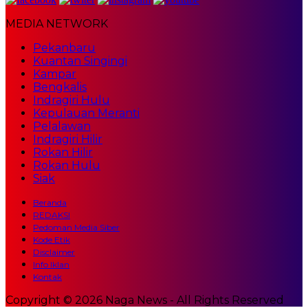
MEDIA NETWORK
Pekanbaru
Kuantan Singingi
Kampar
Bengkalis
Indragiri Hulu
Kepulauan Meranti
Pelalawan
Indragiri Hilir
Rokan Hilir
Rokan Hulu
Siak
Beranda
REDAKSI
Pedoman Media Siber
Kode Etik
Disclaimer
Info Iklan
Kontak
Copyright © 2026 Naga News - All Rights Reserved