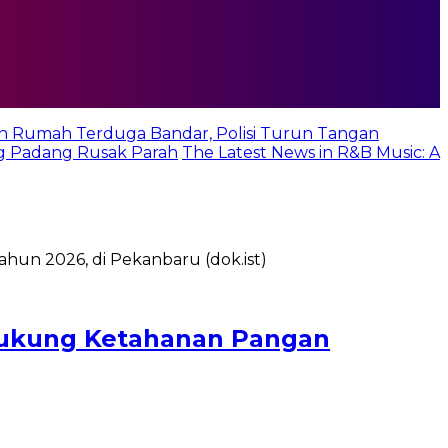
n Rumah Terduga Bandar, Polisi Turun Tangan
g Padang Rusak Parah
The Latest News in R&B Music: A
 Dukung Ketahanan Pangan