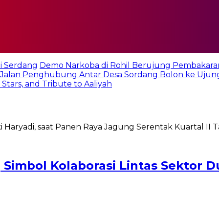
i Serdang
Demo Narkoba di Rohil Berujung Pembakara
Jalan Penghubung Antar Desa Sordang Bolon ke Ujun
tars, and Tribute to Aaliyah
 Simbol Kolaborasi Lintas Sektor