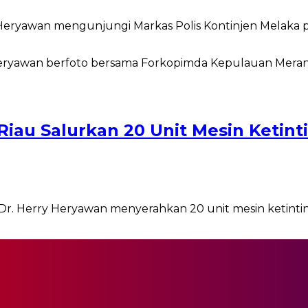
y Heryawan mengunjungi Markas Polis Kontinjen Melak
Riau Salurkan 20 Unit Mesin Ketint
l. Dr. Herry Heryawan menyerahkan 20 unit mesin ketin