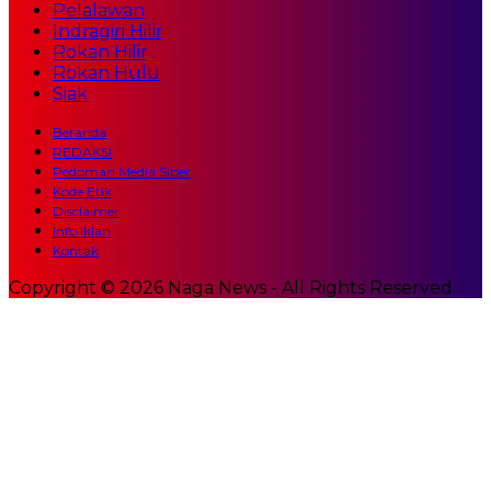
Pelalawan
Indragiri Hilir
Rokan Hilir
Rokan Hulu
Siak
Beranda
REDAKSI
Pedoman Media Siber
Kode Etik
Disclaimer
Info Iklan
Kontak
Copyright © 2026 Naga News - All Rights Reserved