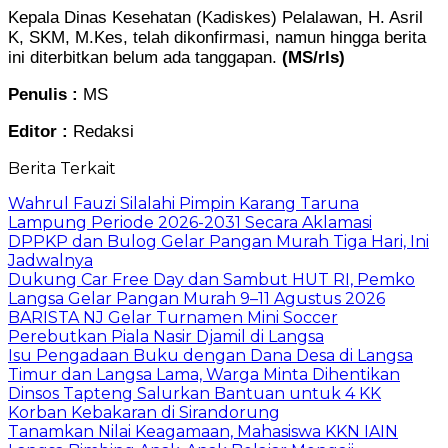
Kepala Dinas Kesehatan (Kadiskes) Pelalawan, H. Asril
K, SKM, M.Kes, telah dikonfirmasi, namun hingga berita
ini diterbitkan belum ada tanggapan.
(MS/rls)
Penulis :
MS
Editor :
Redaksi
Berita Terkait
Wahrul Fauzi Silalahi Pimpin Karang Taruna
Lampung Periode 2026-2031 Secara Aklamasi
DPPKP dan Bulog Gelar Pangan Murah Tiga Hari, Ini
Jadwalnya
Dukung Car Free Day dan Sambut HUT RI, Pemko
Langsa Gelar Pangan Murah 9–11 Agustus 2026
BARISTA NJ Gelar Turnamen Mini Soccer
Perebutkan Piala Nasir Djamil di Langsa
Isu Pengadaan Buku dengan Dana Desa di Langsa
Timur dan Langsa Lama, Warga Minta Dihentikan
Dinsos Tapteng Salurkan Bantuan untuk 4 KK
Korban Kebakaran di Sirandorung
Tanamkan Nilai Keagamaan, Mahasiswa KKN IAIN