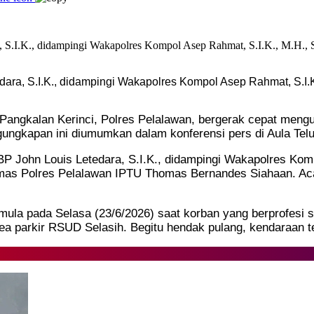
ra, S.I.K., didampingi Wakapolres Kompol Asep Rahmat, S.I.K.
 Pangkalan Kerinci, Polres Pelalawan, bergerak cepat meng
ngungkapan ini diumumkan dalam konferensi pers di Aula Tel
BP John Louis Letedara, S.I.K., didampingi Wakapolres Kom
umas Polres Pelalawan IPTU Thomas Bernandes Siahaan. Acara
mula pada Selasa (23/6/2026) saat korban yang berprofesi 
ea parkir RSUD Selasih. Begitu hendak pulang, kendaraan te