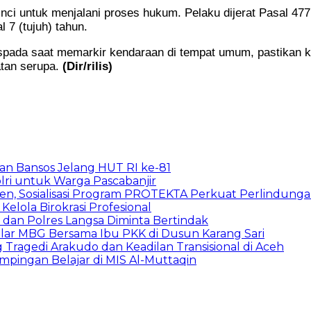
inci untuk menjalani proses hukum. Pelaku dijerat Pasal 4
7 (tujuh) tahun.
pada saat memarkir kendaraan di tempat umum, pastikan ke
atan serupa.
(Dir/rilis)
rkan Bansos Jelang HUT RI ke-81
lri untuk Warga Pascabanjir
en, Sosialisasi Program PROTEKTA Perkuat Perlindung
elola Birokrasi Profesional
dan Polres Langsa Diminta Bertindak
elar MBG Bersama Ibu PKK di Dusun Karang Sari
Tragedi Arakudo dan Keadilan Transisional di Aceh
ampingan Belajar di MIS Al-Muttaqin