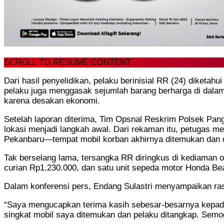
SCROLL TO RESUME CONTENT
Dari hasil penyelidikan, pelaku berinisial RR (24) diket
pelaku juga menggasak sejumlah barang berharga di dalamny
karena desakan ekonomi.
Setelah laporan diterima, Tim Opsnal Reskrim Polsek Pan
lokasi menjadi langkah awal. Dari rekaman itu, petugas m
Pekanbaru—tempat mobil korban akhirnya ditemukan dan 
Tak berselang lama, tersangka RR diringkus di kediaman ora
curian Rp1.230.000, dan satu unit sepeda motor Honda Bea
Dalam konferensi pers, Endang Sulastri menyampaikan rasa 
“Saya mengucapkan terima kasih sebesar-besarnya kepada 
singkat mobil saya ditemukan dan pelaku ditangkap. Semog