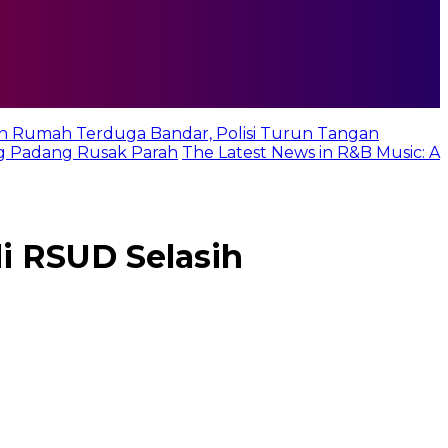
n Rumah Terduga Bandar, Polisi Turun Tangan
g Padang Rusak Parah
The Latest News in R&B Music: A
i RSUD Selasih