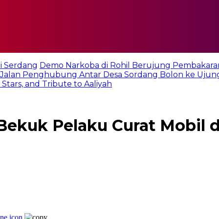
i Serdang
Demo Narkoba di Rohil Berujung Pembakara
Jalan Penghubung Antar Desa Sordang Bolon ke Ujun
tars, and Tribute to Aaliyah
Bekuk Pelaku Curat Mobil d