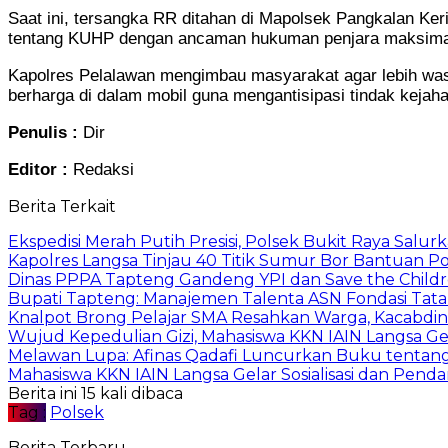
Saat ini, tersangka RR ditahan di Mapolsek Pangkalan Ker
tentang KUHP dengan ancaman hukuman penjara maksimal 
Kapolres Pelalawan mengimbau masyarakat agar lebih was
berharga di dalam mobil guna mengantisipasi tindak kejah
Penulis :
Dir
Editor :
Redaksi
Berita Terkait
Ekspedisi Merah Putih Presisi, Polsek Bukit Raya Salu
Kapolres Langsa Tinjau 40 Titik Sumur Bor Bantuan Po
Dinas PPPA Tapteng Gandeng YPI dan Save the Childr
Bupati Tapteng: Manajemen Talenta ASN Fondasi Tata K
Knalpot Brong Pelajar SMA Resahkan Warga, Kacabdin 
Wujud Kepedulian Gizi, Mahasiswa KKN IAIN Langsa G
Melawan Lupa: Afinas Qadafi Luncurkan Buku tentang 
Mahasiswa KKN IAIN Langsa Gelar Sosialisasi dan Pend
Berita ini 15 kali dibaca
Tag :
Polsek
Berita Terbaru