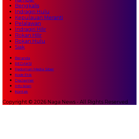
Bengkalis
Indragiri Hulu
Kepulauan Meranti
Pelalawan
Indragiri Hilir
Rokan Hilir
Rokan Hulu
Siak
Beranda
REDAKSI
Pedoman Media Siber
Kode Etik
Disclaimer
Info Iklan
Kontak
Copyright © 2026 Naga News - All Rights Reserved