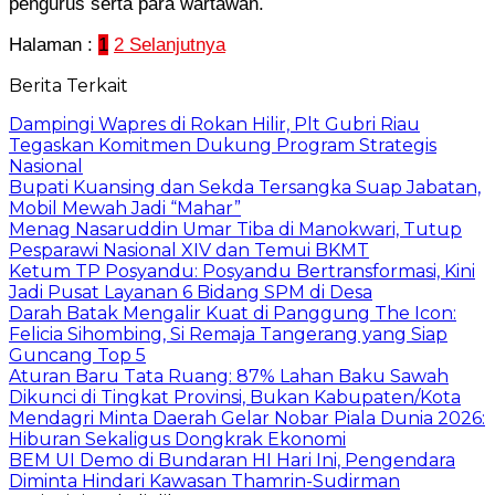
pengurus serta para wartawan.
Halaman :
1
2
Selanjutnya
Berita Terkait
Dampingi Wapres di Rokan Hilir, Plt Gubri Riau
Tegaskan Komitmen Dukung Program Strategis
Nasional
Bupati Kuansing dan Sekda Tersangka Suap Jabatan,
Mobil Mewah Jadi “Mahar”
Menag Nasaruddin Umar Tiba di Manokwari, Tutup
Pesparawi Nasional XIV dan Temui BKMT
Ketum TP Posyandu: Posyandu Bertransformasi, Kini
Jadi Pusat Layanan 6 Bidang SPM di Desa
Darah Batak Mengalir Kuat di Panggung The Icon:
Felicia Sihombing, Si Remaja Tangerang yang Siap
Guncang Top 5
Aturan Baru Tata Ruang: 87% Lahan Baku Sawah
Dikunci di Tingkat Provinsi, Bukan Kabupaten/Kota
Mendagri Minta Daerah Gelar Nobar Piala Dunia 2026:
Hiburan Sekaligus Dongkrak Ekonomi
BEM UI Demo di Bundaran HI Hari Ini, Pengendara
Diminta Hindari Kawasan Thamrin-Sudirman