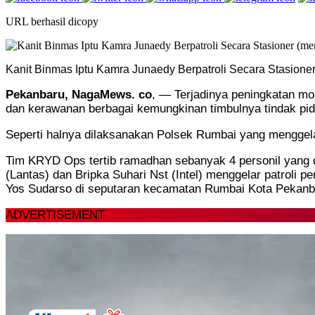
URL berhasil dicopy
Kanit Binmas Iptu Kamra Junaedy Berpatroli Secara Stasione
Pekanbaru, NagaMews. co
, — Terjadinya peningkatan mob
dan kerawanan berbagai kemungkinan timbulnya tindak pid
Seperti halnya dilaksanakan Polsek Rumbai yang menggela
Tim KRYD Ops tertib ramadhan sebanyak 4 personil yang di
(Lantas) dan Bripka Suhari Nst (Intel) menggelar patroli p
Yos Sudarso di seputaran kecamatan Rumbai Kota Pekanba
ADVERTISEMENT