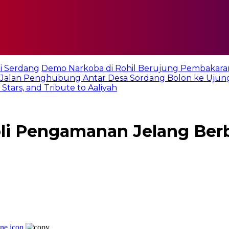
i Serdang
Demo Narkoba di Rohil Berujung Pembakara
Jalan Penghubung Antar Desa Sordang Bolon ke Ujun
tars, and Tribute to Aaliyah
oli Pengamanan Jelang Ber