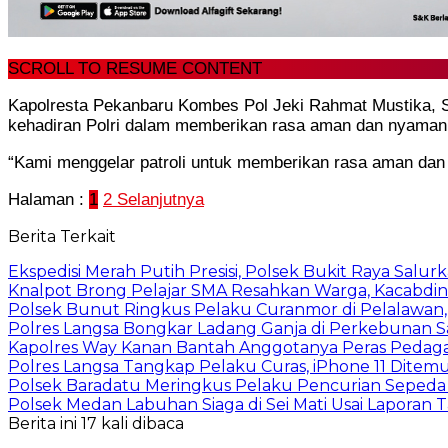
SCROLL TO RESUME CONTENT
Kapolresta Pekanbaru Kombes Pol Jeki Rahmat Mustika, S
kehadiran Polri dalam memberikan rasa aman dan nyaman 
“Kami menggelar patroli untuk memberikan rasa aman da
Halaman :
1
2
Selanjutnya
Berita Terkait
Ekspedisi Merah Putih Presisi, Polsek Bukit Raya Salu
Knalpot Brong Pelajar SMA Resahkan Warga, Kacabdin 
Polsek Bunut Ringkus Pelaku Curanmor di Pelalawan
Polres Langsa Bongkar Ladang Ganja di Perkebunan 
Kapolres Way Kanan Bantah Anggotanya Peras Pedag
Polres Langsa Tangkap Pelaku Curas, iPhone 11 Dite
Polsek Baradatu Meringkus Pelaku Pencurian Seped
Polsek Medan Labuhan Siaga di Sei Mati Usai Laporan
Berita ini 17 kali dibaca