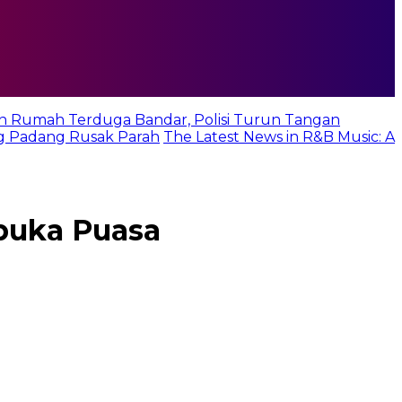
n Rumah Terduga Bandar, Polisi Turun Tangan
g Padang Rusak Parah
The Latest News in R&B Music: A
buka Puasa