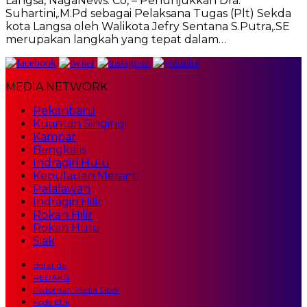
Langsa, NagaNews. Co, – Penunjukkan Dra.
Suhartini,.M.Pd sebagai Pelaksana Tugas (Plt) Sekda
kota Langsa oleh Walikota Jefry Sentana S.Putra,.SE
merupakan langkah yang tepat dalam…
MEDIA NETWORK
Pekanbaru
Kuantan Singingi
Kampar
Bengkalis
Indragiri Hulu
Kepulauan Meranti
Pelalawan
Indragiri Hilir
Rokan Hilir
Rokan Hulu
Siak
Beranda
REDAKSI
Pedoman Media Siber
Kode Etik