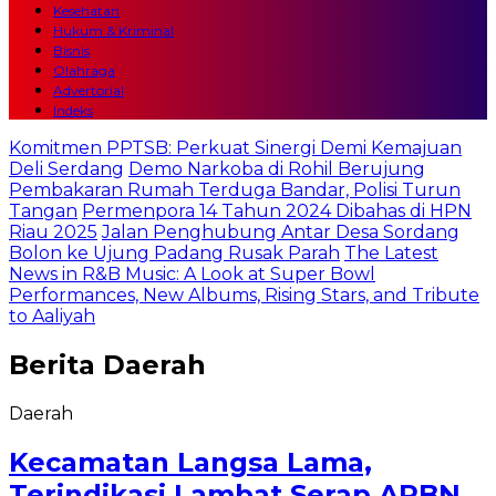
Kesehatan
Hukum & Kriminal
Bisnis
Olahraga
Advertorial
Indeks
Komitmen PPTSB: Perkuat Sinergi Demi Kemajuan
Deli Serdang
Demo Narkoba di Rohil Berujung
Pembakaran Rumah Terduga Bandar, Polisi Turun
Tangan
Permenpora 14 Tahun 2024 Dibahas di HPN
Riau 2025
Jalan Penghubung Antar Desa Sordang
Bolon ke Ujung Padang Rusak Parah
The Latest
News in R&B Music: A Look at Super Bowl
Performances, New Albums, Rising Stars, and Tribute
to Aaliyah
Berita
Daerah
Daerah
Kecamatan Langsa Lama,
Terindikasi Lambat Serap APBN