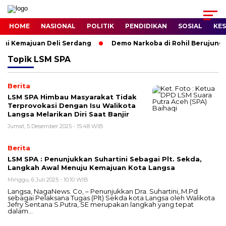
HOME
NASIONAL
POLITIK
PENDIDIKAN
SOSIAL
KE
mi Kemajuan Deli Serdang
Demo Narkoba di Rohil Berujung 
Topik
LSM SPA
Berita
LSM SPA Himbau Masyarakat Tidak
Terprovokasi Dengan Isu Walikota
Langsa Melarikan Diri Saat Banjir
Jumat, 5 Desember 2025 - 15:48 WIB
Berita
LSM SPA : Penunjukkan Suhartini Sebagai Plt. Sekda,
Langkah Awal Menuju Kemajuan Kota Langsa
Minggu, 6 Juli 2025 - 10:10 WIB
Langsa, NagaNews. Co, – Penunjukkan Dra. Suhartini,.M.Pd
sebagai Pelaksana Tugas (Plt) Sekda kota Langsa oleh Walikota
Jefry Sentana S.Putra,.SE merupakan langkah yang tepat
dalam…