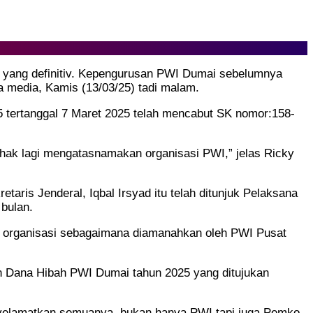
i yang definitiv. Kepengurusan PWI Dumai sebelumnya
a media, Kamis (13/03/25) tadi malam.
tertanggal 7 Maret 2025 telah mencabut SK nomor:158-
hak lagi mengatasnamakan organisasi PWI,” jelas Ricky
ris Jenderal, Iqbal Irsyad itu telah ditunjuk Pelaksana
bulan.
a organisasi sebagaimana diamanahkan oleh PWI Pusat
n Dana Hibah PWI Dumai tahun 2025 yang ditujukan
nyelamatkan semuanya, bukan hanya PWI tapi juga Pemko