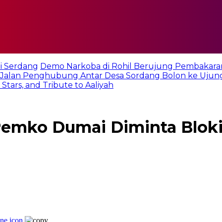
i Serdang
Demo Narkoba di Rohil Berujung Pembakara
Jalan Penghubung Antar Desa Sordang Bolon ke Ujun
tars, and Tribute to Aaliyah
emko Dumai Diminta Bloki