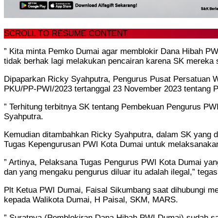
SCROLL TO RESUME CONTENT
” Kita minta Pemko Dumai agar memblokir Dana Hibah PWI
tidak berhak lagi melakukan pencairan karena SK mereka 
Dipaparkan Ricky Syahputra, Pengurus Pusat Persatuan W
PKU/PP-PWI/2023 tertanggal 23 November 2023 tentang 
” Terhitung terbitnya SK tentang Pembekuan Pengurus PW
Syahputra.
Kemudian ditambahkan Ricky Syahputra, dalam SK yang dit
Tugas Kepengurusan PWI Kota Dumai untuk melaksanakan K
” Artinya, Pelaksana Tugas Pengurus PWI Kota Dumai ya
dan yang mengaku pengurus diluar itu adalah ilegal,” tega
Plt Ketua PWI Dumai, Faisal Sikumbang saat dihubungi m
kepada Walikota Dumai, H Paisal, SKM, MARS.
” Suratnya (Pemblokiran Dana Hibah PWI Dumai) sudah sa