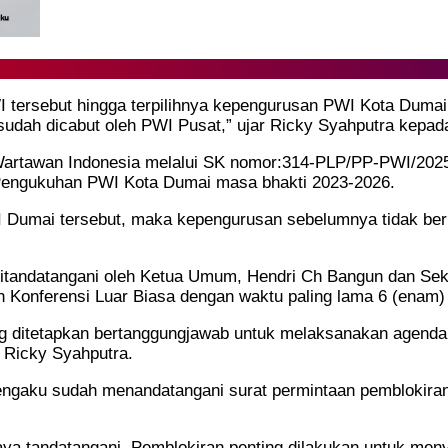
 tersebut hingga terpilihnya kepengurusan PWI Kota Duma
sudah dicabut oleh PWI Pusat,” ujar Ricky Syahputra kepad
artawan Indonesia melalui SK nomor:314-PLP/PP-PWI/2025 
Pengukuhan PWI Kota Dumai masa bhakti 2023-2026.
I Dumai tersebut, maka kepengurusan sebelumnya tidak ber
andatangani oleh Ketua Umum, Hendri Ch Bangun dan Sekreta
onferensi Luar Biasa dengan waktu paling lama 6 (enam) 
ng ditetapkan bertanggungjawab untuk melaksanakan agend
s Ricky Syahputra.
engaku sudah menandatangani surat permintaan pemblokira
ya tandatangani. Pemblokiran penting dilakukan untuk me