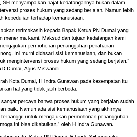
i, SH menyampaikan hajat kedatangannya bukan dalam
tervensi proses hukum yang sedang berjalan. Namun lebih
h kepedulian terhadap kemanusiaan.
apkan terimakasih kepada Bapak Ketua PN Dumai yang
n menerima kami. Maksud dan tujuan kedatangan kami
 mengajukan permohonan penangguhan penahanan
Inong. Ini murni didasari sisi kemanusiaan, dan bukan
uk mengintervensi proses hukum yang sedang berjalan,”
RD Dumai, Agus Miswandi.
erah Kota Dumai, H Indra Gunawan pada kesempatan itu
kan hal yang tidak jauh berbeda.
ta sangat percaya bahwa proses hukum yang berjalan sudah
gan baik. Namun ada sisi kemanusiaan yang akhirnya
terpanggil untuk mengajukan permohonan penangguhan
oga ini bisa dikabulkan,” oleh H Indra Gunawan.
mohonan itu, Ketua PN Dumai, Effendi, SH mengakui