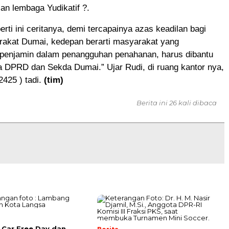
an lembaga Yudikatif ?.
erti ini ceritanya, demi tercapainya azas keadilan bagi
rakat Dumai, kedepan berarti masyarakat yang
enjamin dalam penangguhan penahanan, harus dibantu
a DPRD dan Sekda Dumai.” Ujar Rudi, di ruang kantor nya,
2425 ) tadi.
(tim)
Berita ini 26 kali dibaca
Car Free Day dan