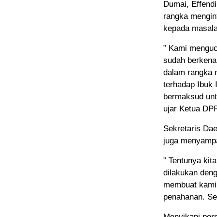
Dumai, Effend
rangka mengin
kepada masala
” Kami menguc
sudah berkena
dalam rangka
terhadap Ibuk 
bermaksud unt
ujar Ketua DP
Sekretaris Da
juga menyampai
” Tentunya ki
dilakukan den
membuat kami 
penahanan. Sem
Menyikapi per