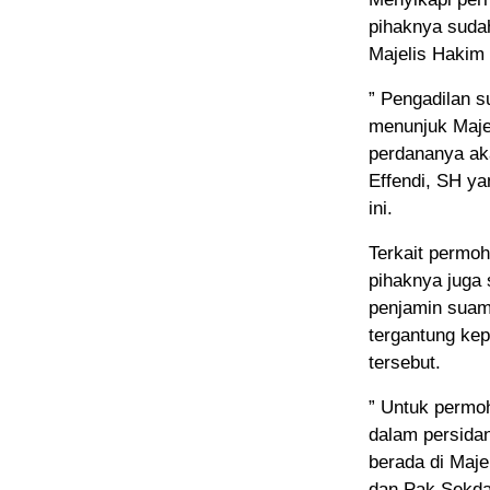
pihaknya suda
Majelis Hakim 
” Pengadilan 
menunjuk Maje
perdananya ak
Effendi, SH ya
ini.
Terkait permo
pihaknya juga
penjamin suami
tergantung ke
tersebut.
” Untuk permo
dalam persida
berada di Maje
dan Pak Sekda