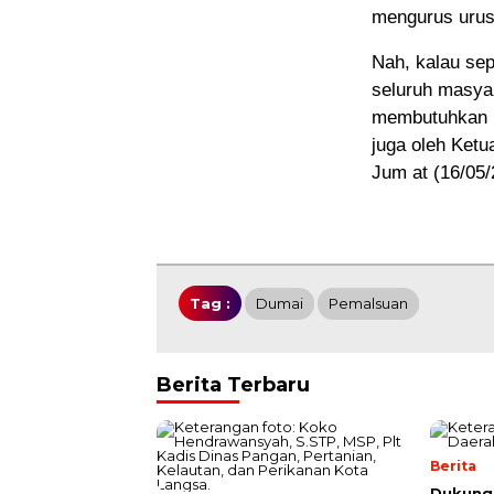
mengurus urus
Nah, kalau sep
seluruh masya
membutuhkan p
juga oleh Ketu
Jum at (16/05/
Tag :
Dumai
Pemalsuan
Berita Terbaru
Berita
Dukung 