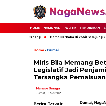
HOME
NASIONAL
POLITIK
PENDIDIKAN
S
ajuan Deli Serdang
Demo Narkoba di Rohil Berujung Pembak
Home
Dumai
/
Miris Bila Memang Be
Legislatif Jadi Penj
Tersangka Pemalsua
Manaor Sinaga
Jumat, 16 Mei 2025
Dumai, Naga
Berita Terkait