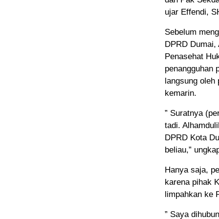
ujar Effendi, S
Sebelum meng
DPRD Dumai, A
Penasehat Huk
penangguhan p
langsung oleh 
kemarin.
” Suratnya (p
tadi. Alhamdul
DPRD Kota Dum
beliau,” ungka
Hanya saja, p
karena pihak K
limpahkan ke 
” Saya dihubun