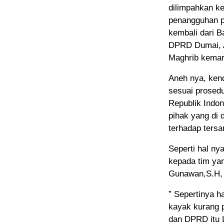
dilimpahkan k
penangguhan p
kembali dari 
DPRD Dumai, 
Maghrib kemar
Aneh nya, kend
sesuai prosed
Republik Indo
pihak yang di
terhadap tersa
Seperti hal ny
kepada tim ya
Gunawan,S.H,
” Sepertinya 
kayak kurang 
dan DPRD itu L