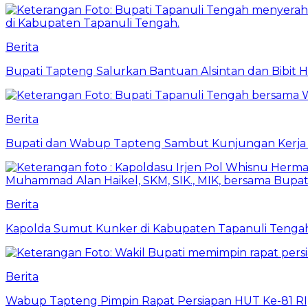
Berita
Bupati Tapteng Salurkan Bantuan Alsintan dan Bibit 
Berita
Bupati dan Wabup Tapteng Sambut Kunjungan Kerja
Berita
Kapolda Sumut Kunker di Kabupaten Tapanuli Tenga
Berita
Wabup Tapteng Pimpin Rapat Persiapan HUT Ke-81 RI,