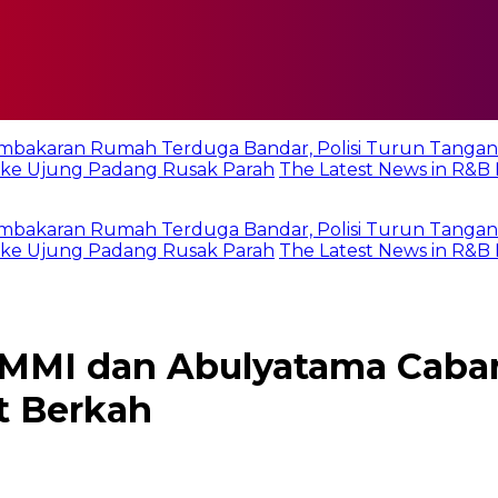
ran Rumah Terduga Bandar, Polisi Turun Tangan
ung Padang Rusak Parah
The Latest News in R&B Music:
ran Rumah Terduga Bandar, Polisi Turun Tangan
ung Padang Rusak Parah
The Latest News in R&B Music:
EMMI dan Abulyatama Caba
t Berkah