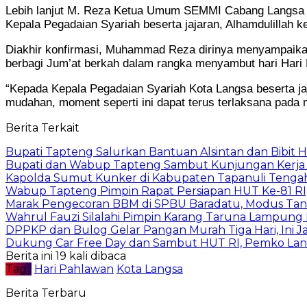
Lebih lanjut M. Reza Ketua Umum SEMMI Cabang Langsa me
Kepala Pegadaian Syariah beserta jajaran, Alhamdulillah k
Diakhir konfirmasi, Muhammad Reza dirinya menyampaika
berbagi Jum’at berkah dalam rangka menyambut hari Hari
“Kepada Kepala Pegadaian Syariah Kota Langsa beserta j
mudahan, moment seperti ini dapat terus terlaksana pada
Berita Terkait
Bupati Tapteng Salurkan Bantuan Alsintan dan Bibit 
Bupati dan Wabup Tapteng Sambut Kunjungan Kerja
Kapolda Sumut Kunker di Kabupaten Tapanuli Tenga
Wabup Tapteng Pimpin Rapat Persiapan HUT Ke-81 RI,
Marak Pengecoran BBM di SPBU Baradatu, Modus Tang
Wahrul Fauzi Silalahi Pimpin Karang Taruna Lampung 
DPPKP dan Bulog Gelar Pangan Murah Tiga Hari, Ini 
Dukung Car Free Day dan Sambut HUT RI, Pemko Lang
Berita ini 19 kali dibaca
Tag :
Hari Pahlawan
Kota Langsa
Berita Terbaru