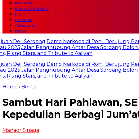
Kesehatan
Hukum & Kriminal
Bisnis
Olahraga
Advertorial
Indeks
eli Serdang
Demo Narkoba di Rohil Berujung Pembaka
25
Jalan Penghubung Antar Desa Sordang Bolon ke Uj
g Stars, and Tribute to Aaliyah
eli Serdang
Demo Narkoba di Rohil Berujung Pembaka
25
Jalan Penghubung Antar Desa Sordang Bolon ke Uj
g Stars, and Tribute to Aaliyah
Home
Berita
/
Sambut Hari Pahlawan, S
Kepedulian Berbagi Jum’a
Manaor Sinaga