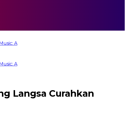
 A
 A
ng Langsa Curahkan