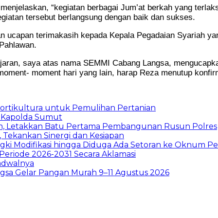
njelaskan, “kegiatan berbagai Jum’at berkah yang terlaks
egiatan tersebut berlangsung dengan baik dan sukses.
n ucapan terimakasih kepada Kepala Pegadaian Syariah y
 Pahlawan.
ajaran, saya atas nama SEMMI Cabang Langsa, mengucapkan
 moment- moment hari yang lain, harap Reza menutup konfi
Hortikultura untuk Pemulihan Pertanian
 Kapolda Sumut
h, Letakkan Batu Pertama Pembangunan Rusun Polres
 Tekankan Sinergi dan Kesiapan
ki Modifikasi hingga Diduga Ada Setoran ke Oknum P
Periode 2026-2031 Secara Aklamasi
Jadwalnya
sa Gelar Pangan Murah 9–11 Agustus 2026