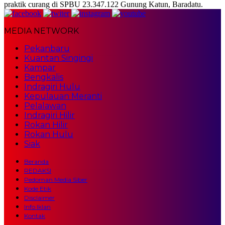
praktik curang di SPBU 23.347.122 Gunung Katun, Baradatu.
MEDIA NETWORK
Pekanbaru
Kuantan Singingi
Kampar
Bengkalis
Indragiri Hulu
Kepulauan Meranti
Pelalawan
Indragiri Hilir
Rokan Hilir
Rokan Hulu
Siak
Beranda
REDAKSI
Pedoman Media Siber
Kode Etik
Disclaimer
Info Iklan
Kontak