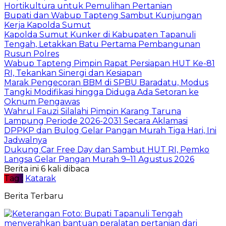
Hortikultura untuk Pemulihan Pertanian
Bupati dan Wabup Tapteng Sambut Kunjungan
Kerja Kapolda Sumut
Kapolda Sumut Kunker di Kabupaten Tapanuli
Tengah, Letakkan Batu Pertama Pembangunan
Rusun Polres
Wabup Tapteng Pimpin Rapat Persiapan HUT Ke-81
RI, Tekankan Sinergi dan Kesiapan
Marak Pengecoran BBM di SPBU Baradatu, Modus
Tangki Modifikasi hingga Diduga Ada Setoran ke
Oknum Pengawas
Wahrul Fauzi Silalahi Pimpin Karang Taruna
Lampung Periode 2026-2031 Secara Aklamasi
DPPKP dan Bulog Gelar Pangan Murah Tiga Hari, Ini
Jadwalnya
Dukung Car Free Day dan Sambut HUT RI, Pemko
Langsa Gelar Pangan Murah 9–11 Agustus 2026
Berita ini 6 kali dibaca
Tag :
Katarak
Berita Terbaru