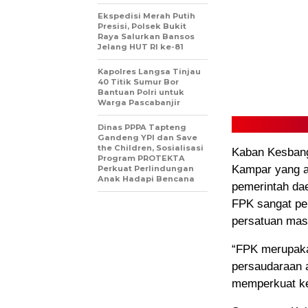
Ekspedisi Merah Putih
Presisi, Polsek Bukit
Raya Salurkan Bansos
Jelang HUT RI ke-81
Kapolres Langsa Tinjau
40 Titik Sumur Bor
Bantuan Polri untuk
Warga Pascabanjir
Dinas PPPA Tapteng
Gandeng YPI dan Save
the Children, Sosialisasi
Kaban Kesbang
Program PROTEKTA
Kampar yang ak
Perkuat Perlindungan
Anak Hadapi Bencana
pemerintah da
FPK sangat pen
persatuan mas
“FPK merupaka
persaudaraan 
memperkuat ke