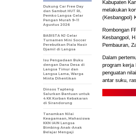
Kabupaten Kam
Dukung Car Free Day
melakukan kon
dan Sambut HUT RI,
Pemko Langsa Gelar
(Kesbangpol) 
Pangan Murah 9–11
Agustus 2026
Rombongan FPK
BARISTA NJ Gelar
Kesbangpol, H
Turnamen Mini Soccer
Pembauran, Za
Perebutkan Piala Nasir
Djamil di Langsa
Dalam pertemu
Isu Pengadaan Buku
program kerja
dengan Dana Desa di
Langsa Timur dan
penguatan nila
Langsa Lama, Warga
Minta Dihentikan
antar suku, ra
Dinsos Tapteng
Salurkan Bantuan untuk
4 KK Korban Kebakaran
di Sirandorung
Tanamkan Nilai
Keagamaan, Mahasiswa
KKN IAIN Langsa
Bimbing Anak-Anak
Belajar Mengaji