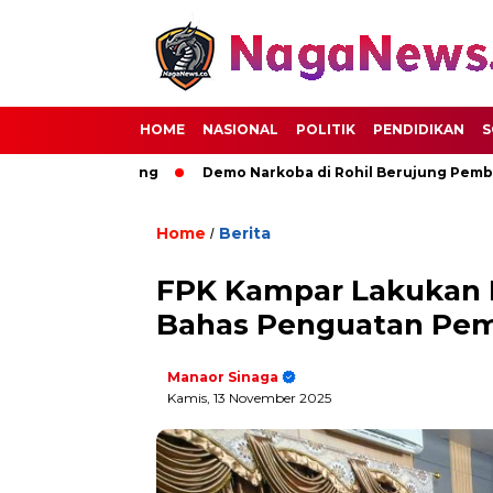
HOME
NASIONAL
POLITIK
PENDIDIKAN
S
an Deli Serdang
Demo Narkoba di Rohil Berujung Pembakara
Home
Berita
/
FPK Kampar Lakukan K
Bahas Penguatan Pem
Manaor Sinaga
Kamis, 13 November 2025