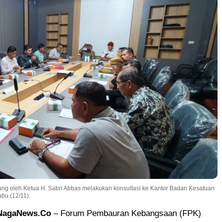
ung oleh Ketua H. Sabri Abbas melakukan konsultasi ke Kantor Badan Kesatuan
bu (12/11).
 NagaNews.Co
– Forum Pembauran Kebangsaan (FPK)