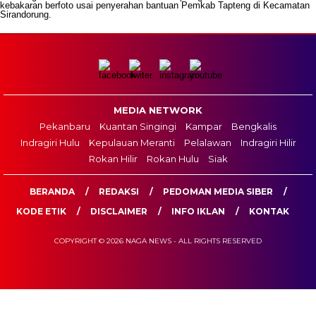
kebakaran berfoto usai penyerahan bantuan Pemkab Tapteng di Kecamatan
Sirandorung.
MEDIA NETWORK
Pekanbaru
Kuantan Singingi
Kampar
Bengkalis
Indragiri Hulu
Kepulauan Meranti
Pelalawan
Indragiri Hilir
Rokan Hilir
Rokan Hulu
Siak
BERANDA
REDAKSI
PEDOMAN MEDIA SIBER
KODE ETIK
DISCLAIMER
INFO IKLAN
KONTAK
COPYRIGHT © 2026 NAGA NEWS - ALL RIGHTS RESERVED