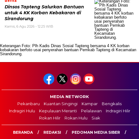
Berita
Dinsos Tapteng Salurkan Bantuan
untuk 4 KK Korban Kebakaran di
Sirandorung
Kamis, 6 Agu 2026 - 12:25 WIB
Keterangan Foto: Plh Kadis Dinas Sosial Tapteng bersama 4 KK korban
kebakaran berfoto usai penyerahan bantuan Pemkab Tapteng di Kecamatan
Sirandorung.
MEDIA NETWORK
Pekanbaru
Kuantan Singingi
Kampar
Bengkalis
Indragiri Hulu
Kepulauan Meranti
Pelalawan
Indragiri Hilir
Rokan Hilir
Rokan Hulu
Siak
BERANDA
REDAKSI
PEDOMAN MEDIA SIBER