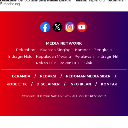
kebakaran berfoto usai penyerahan bantuan Pemkab Tapteng di Kecamatan
Sirandorung.
MEDIA NETWORK
Pekanbaru
Kuantan Singingi
Kampar
Bengkalis
Indragiri Hulu
Kepulauan Meranti
Pelalawan
Indragiri Hilir
Rokan Hilir
Rokan Hulu
Siak
BERANDA
REDAKSI
PEDOMAN MEDIA SIBER
KODE ETIK
DISCLAIMER
INFO IKLAN
KONTAK
COPYRIGHT © 2026 NAGA NEWS - ALL RIGHTS RESERVED