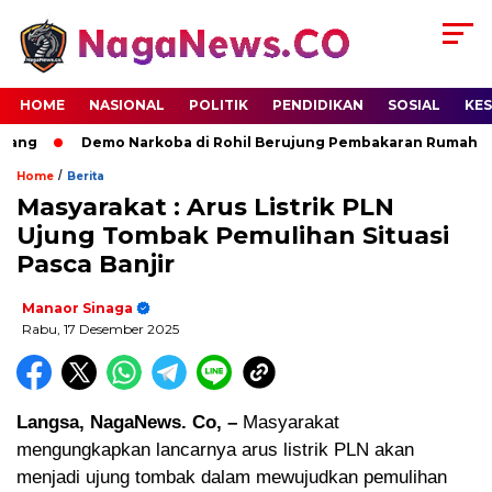
HOME
NASIONAL
POLITIK
PENDIDIKAN
SOSIAL
KE
ang
Demo Narkoba di Rohil Berujung Pembakaran Rumah Terd
/
Home
Berita
Masyarakat : Arus Listrik PLN
Ujung Tombak Pemulihan Situasi
Pasca Banjir
Manaor Sinaga
Rabu, 17 Desember 2025
Langsa, NagaNews. Co, –
Masyarakat
mengungkapkan lancarnya arus listrik PLN akan
menjadi ujung tombak dalam mewujudkan pemulihan