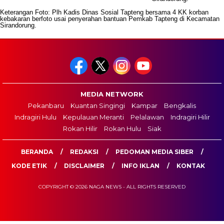
Keterangan Foto: Plh Kadis Dinas Sosial Tapteng bersama 4 KK korban
kebakaran berfoto usai penyerahan bantuan Pemkab Tapteng di Kecamatan
Sirandorung.
MEDIA NETWORK
Pekanbaru
Kuantan Singingi
Kampar
Bengkalis
Indragiri Hulu
Kepulauan Meranti
Pelalawan
Indragiri Hilir
Rokan Hilir
Rokan Hulu
Siak
BERANDA
REDAKSI
PEDOMAN MEDIA SIBER
KODE ETIK
DISCLAIMER
INFO IKLAN
KONTAK
COPYRIGHT © 2026 NAGA NEWS - ALL RIGHTS RESERVED