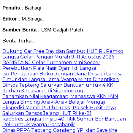
Penulis :
Baihaqi
Editor :
M.Sinaga
Sumber Berita :
LSM Gadjah Puteh
Berita Terkait
Dukung Car Free Day dan Sambut HUT RI, Pemko
Langsa Gelar Pangan Murah 9–11 Agustus 2026
BARISTA NJ Gelar Turnamen Mini Soccer
Perebutkan Piala Nasir Djamil di Langsa
Isu Pengadaan Buku dengan Dana Desa di Langsa
Timur dan Langsa Lama, Warga Minta Dihentikan
Dinsos Tapteng Salurkan Bantuan untuk 4 KK
Korban Kebakaran di Sirandorung
Tanamkan Nilai Keagamaan, Mahasiswa KKN IAIN
Langsa Bimbing Anak-Anak Belajar Mengaji
Ekspedisi Merah Putih Presisi, Polsek Bukit Raya
Salurkan Bansos Jelang HUT RI ke-81
Kapolres Langsa Tinjau 40 Titik Sumur Bor Bantuan
Polri untuk Warga Pascabanjir
Dinas PPPA Tapteng Gandeng YPI dan Save the