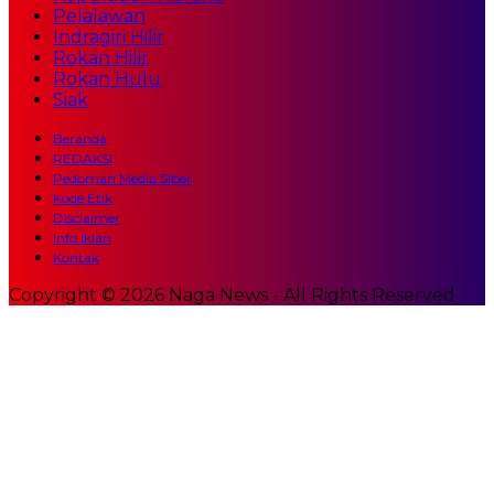
Pelalawan
Indragiri Hilir
Rokan Hilir
Rokan Hulu
Siak
Beranda
REDAKSI
Pedoman Media Siber
Kode Etik
Disclaimer
Info Iklan
Kontak
Copyright © 2026 Naga News - All Rights Reserved